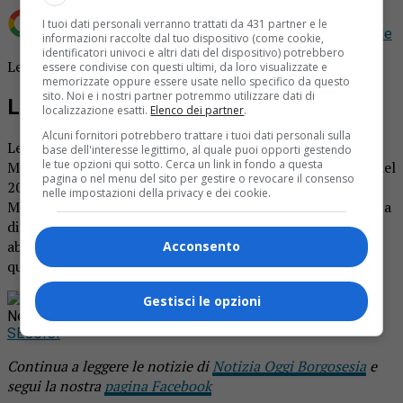
I tuoi dati personali verranno trattati da 431 partner e le
Aggiungi Notizia Oggi.it come
Fonte preferita su Google
informazioni raccolte dal tuo dispositivo (come cookie,
identificatori univoci e altri dati del dispositivo) potrebbero
Lenta festeggia il traguardo del secolo con Luigia Manna.
essere condivise con questi ultimi, da loro visualizzate e
memorizzate oppure essere usate nello specifico da questo
sito. Noi e i nostri partner potremmo utilizzare dati di
Lenta festeggia Luigia
localizzazione esatti.
Elenco dei partner
.
Alcuni fornitori potrebbero trattare i tuoi dati personali sulla
Lenta ha festeggiato un compleanno da record. Luigia
base dell'interesse legittimo, al quale puoi opporti gestendo
le tue opzioni qui sotto. Cerca un link in fondo a questa
Manna ha compiuto 100 anni proprio negli ultimi giorni del
pagina o nel menu del sito per gestire o revocare il consenso
2019. La donna ha ricevuto la visita a casa di don Andrea
nelle impostazioni della privacy e dei cookie.
Matta e del sindaco Giuseppe Pino Rizzi che l’ha omaggiata
di una targa e di una composizione floreale. La centenaria
abita ancora in casa ed è in perfetta forma nonostante
Acconsento
qualche acciacco dovuto all’età.
Rimani aggiornato seguendoci su Google
Gestisci le opzioni
News!
SEGUICI
Continua a leggere le notizie di
Notizia Oggi Borgosesia
e
segui la nostra
pagina Facebook