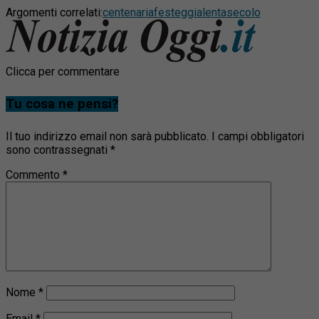
Argomenti correlati:
centenaria
festeggia
lenta
secolo
Clicca per commentare
Tu cosa ne pensi?
Il tuo indirizzo email non sarà pubblicato.
I campi obbligatori
sono contrassegnati
*
Commento
*
Nome
*
Email
*