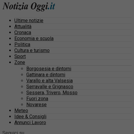
Ultime notizie
Attualità
Cronaca
Economia e scuola
Politica
Cultura e turismo
Sport
Zone
Borgosesia e dintorni
Gattinara e dintorni
Varallo e alta Valsesia
Serravalle e Grignasco
Sessera, Trivero, Mosso
Fuori zona
Novarese
Meteo
Idee & Consigli
Annunci Lavoro
Seguici su