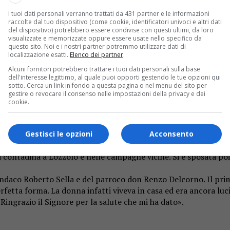
I tuoi dati personali verranno trattati da 431 partner e le informazioni
raccolte dal tuo dispositivo (come cookie, identificatori univoci e altri dati
ana.
del dispositivo) potrebbero essere condivise con questi ultimi, da loro
visualizzate e memorizzate oppure essere usate nello specifico da
questo sito. Noi e i nostri partner potremmo utilizzare dati di
localizzazione esatti.
Elenco dei partner
.
Alcuni fornitori potrebbero trattare i tuoi dati personali sulla base
i ancora in gran forma, Emma Deambrosis era la persona più an
dell'interesse legittimo, al quale puoi opporti gestendo le tue opzioni qui
sotto. Cerca un link in fondo a questa pagina o nel menu del sito per
ine come contadina, rimanendo legata alle tradizioni e alla fami
gestire o revocare il consenso nelle impostazioni della privacy e dei
rie le esequie sono state celebrate in forma strettamente privat
cookie.
aggio ed al personale Adi per le premurose cure prestate».
Gestisci le opzioni
Acconsento
 contadina a Lozzolo e nelle campagne vicine. Si è sposata poi 
 sindaco Roberto Sella e del parroco don Renzo Delcorno. Il p
etta forma. La donna infatti viveva in casa ed era ancora lucid
ngrazio il Signore per la salute che mi ha dato».