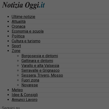
Ultime notizie
Attualità
Cronaca
Economia e scuola
Politica
Cultura e turismo
Sport
Zone
Borgosesia e dintorni
Gattinara e dintorni
Varallo e alta Valsesia
Serravalle e Grignasco
Sessera, Trivero, Mosso
Fuori zona
Novarese
Meteo
Idee & Consigli
Annunci Lavoro
Seguici su