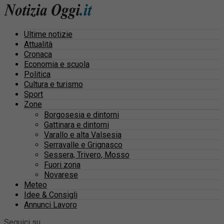
Ultime notizie
Attualità
Cronaca
Economia e scuola
Politica
Cultura e turismo
Sport
Zone
Borgosesia e dintorni
Gattinara e dintorni
Varallo e alta Valsesia
Serravalle e Grignasco
Sessera, Trivero, Mosso
Fuori zona
Novarese
Meteo
Idee & Consigli
Annunci Lavoro
Seguici su