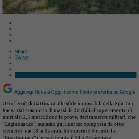
Share
Tweet
Aggiungi Notizia Oggi.it come
Fonte preferita su Google
Otto “eroi” di Gattinara alle sfide impossibili della Spartan
Race. Dal trasporto di massi da 50 chili al superamento di
muri alti 2,5 metri. Sono le prove, decisamente militari, che
“Laginnastika”, squadra gattinarese composta da otto
elementi, dai 18 ai 62 anni, ha superato durante la
“
Spartan
race” che si è tenuta il 24 e 25 giugno a