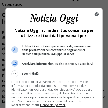
Cesenatico.
Otto “eroi” di Gattinara alle sfide
impossibili della Spartan Race
Notizia Oggi richiede il tuo consenso per
Era una delle prove di una specialità che comprende tratti
utilizzare i tuoi dati personali per:
di corsa intervallati da 20 o 25 ostacoli, da superare nel
minor tempo possibile, sulla distanza di cinque o 10
Pubblicità e contenuti personalizzati, misurazione
chilometri. Non si tratta però di affrontare transenne o
delle prestazioni dei contenuti e degli annunci,
semplici siepi come nella tradizionale corsa a ostacoli: qui
ricerche sul pubblico, sviluppo di servizi
gli impedimenti variano dal trasporto di massi, o di catene
Archiviare informazioni su dispositivo e/o accedervi
molto grosse oppure di secchi pieni di sabbia, a prove di
abilità come il superamento di muri alti 2,5 metri, oltre a
Scopri di più
prove di forza fisica e agilità. Nella celebre località marina
romagnola, si è dunque messa alla prova anche la squadra
I tuoi dati personali verranno trattati da 431 partner e le
capitanata da Gianluca Devillani e Cristiana Radaelli che,
informazioni raccolte dal tuo dispositivo (come cookie,
identificatori univoci e altri dati del dispositivo) potrebbero
con Alberto Agosti, Sara Bergando, Walter Devillani, Mario
essere condivise con questi ultimi, da loro visualizzate e
Marcon, Alessio Marcon e Giuseppe Zuppardi, affrontando
memorizzate oppure essere usate nello specifico da questo
la gara di 10 chilometri del sabato.
sito. Noi e i nostri partner potremmo utilizzare dati di
localizzazione esatti.
Elenco dei partner
.