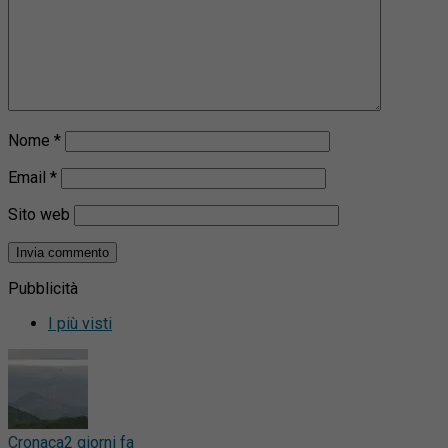
Nome
*
Email
*
Sito web
Pubblicità
I più visti
Cronaca
2 giorni fa