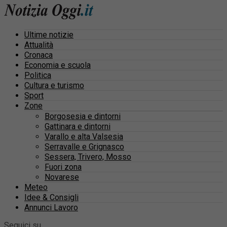
Ultime notizie
Attualità
Cronaca
Economia e scuola
Politica
Cultura e turismo
Sport
Zone
Borgosesia e dintorni
Gattinara e dintorni
Varallo e alta Valsesia
Serravalle e Grignasco
Sessera, Trivero, Mosso
Fuori zona
Novarese
Meteo
Idee & Consigli
Annunci Lavoro
Seguici su