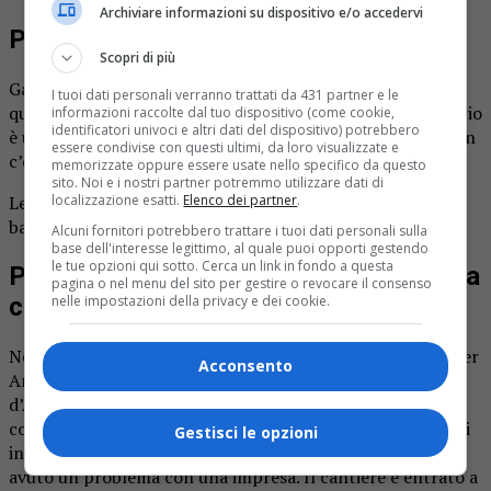
Archiviare informazioni su dispositivo e/o accedervi
Ponte di Romagnano aperto per le bici
Scopri di più
Gattinara e Romagnano nuovamente unite dopo
I tuoi dati personali verranno trattati da 431 partner e le
quattordici lunghi mesi d’attesa. Il nuovo ponte provvisorio
informazioni raccolte dal tuo dispositivo (come cookie,
identificatori univoci e altri dati del dispositivo) potrebbero
è utilizzabile da auto, camion, pullman e biciclette, ma non
essere condivise con questi ultimi, da loro visualizzate e
c’è l’attraversamento per i pedoni.
memorizzate oppure essere usate nello specifico da questo
sito. Noi e i nostri partner potremmo utilizzare dati di
Le due amministrazioni hanno chiesto la presenza di una
localizzazione esatti.
Elenco dei partner
.
banchina o di un passaggio per il futuro ponte definitivo.
Alcuni fornitori potrebbero trattare i tuoi dati personali sulla
base dell'interesse legittimo, al quale puoi opporti gestendo
le tue opzioni qui sotto. Cerca un link in fondo a questa
Per Anas un intervento di cui non aveva
pagina o nel menu del sito per gestire o revocare il consenso
competenza
nelle impostazioni della privacy e dei cookie.
Nel
giorno dell’inaugurazione
presente anche l’ingegner
Acconsento
Angelo Gemelli, responsabile Anas Piemonte e Valle
d’Aosta. «Anas ha concluso un intervento di cui non aveva
competenza, fino alla firma della convenzione con gli enti
Gestisci le opzioni
interessati. Durante la fase di bonifica bellica abbiamo
avuto un problema con una impresa. Il cantiere è entrato a