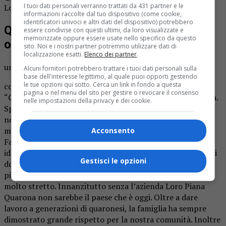
I tuoi dati personali verranno trattati da 431 partner e le
Loro Piana.
informazioni raccolte dal tuo dispositivo (come cookie,
identificatori univoci e altri dati del dispositivo) potrebbero
Quarona conferisce la cittadinanza
essere condivise con questi ultimi, da loro visualizzate e
memorizzate oppure essere usate nello specifico da questo
onoraria
sito. Noi e i nostri partner potremmo utilizzare dati di
localizzazione esatti.
Elenco dei partner
.
unedì sera in Consiglio
Alcuni fornitori potrebbero trattare i tuoi dati personali sulla
base dell'interesse legittimo, al quale puoi opporti gestendo
le tue opzioni qui sotto. Cerca un link in fondo a questa
comunale a Quarona sarà proposto il conferimento della
pagina o nel menu del sito per gestire o revocare il consenso
“Cittadinanza onoraria” per il dottor Pier Luigi Loro Piana.
nelle impostazioni della privacy e dei cookie.
Spiega il sindaco Francesco Pietrasanta: “Un atto che la
nostra Amministrazione si è sentita in dovere di fare per i
molteplici motivi che legano questo grande uomo e la sua
Acconsento
Famiglia alla nostra comunità. Dal lavoro al sociale, alle
idee innovative alla nobiltà d’animo, è molto quello che gli
Gestisci le opzioni
dobbiamo e questo piccolo gesto sono sicuro possa far
piacere a tutti. Il legame con il territorio è sempre stato
molto stretto. Innanzitutto senza l’azienda Loro Piana
Quarona non sarebbe il paese che è oggi. Oltre a dare
lavoro a generazioni di quaronesi, la famiglia ha sempre
dimostrato grande rispetto per la nostra comunità. Inoltre