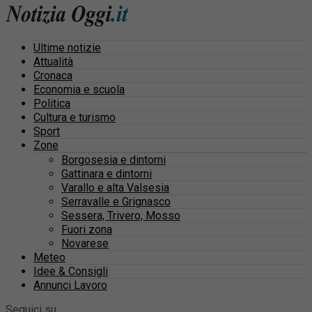
Ultime notizie
Attualità
Cronaca
Economia e scuola
Politica
Cultura e turismo
Sport
Zone
Borgosesia e dintorni
Gattinara e dintorni
Varallo e alta Valsesia
Serravalle e Grignasco
Sessera, Trivero, Mosso
Fuori zona
Novarese
Meteo
Idee & Consigli
Annunci Lavoro
Seguici su