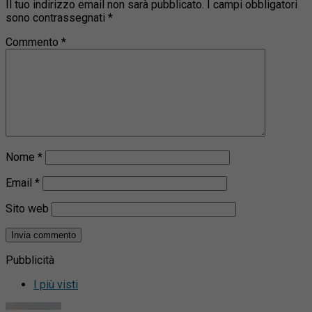
Il tuo indirizzo email non sarà pubblicato.
I campi obbligatori
sono contrassegnati
*
Commento
*
Nome
*
Email
*
Sito web
Pubblicità
I più visti