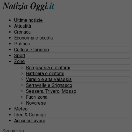
Ultime notizie
Attualità
Cronaca
Economia e scuola
Politica
Cultura e turismo
Sport
Zone
Borgosesia e dintorni
Gattinara e dintorni
Varallo e alta Valsesia
Serravalle e Grignasco
Sessera, Trivero, Mosso
Fuori zona
Novarese
Meteo
Idee & Consigli
Annunci Lavoro
Seguici su