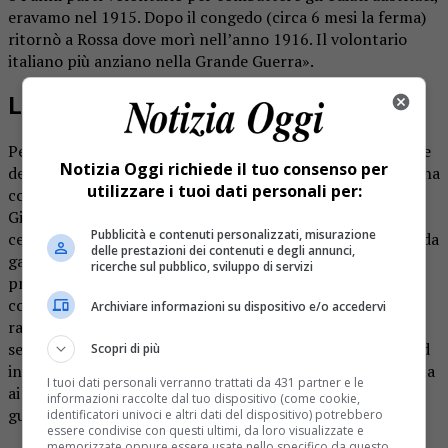
eravamo nel 1915. Dopo il congedo (circa 6 mesi la ferma)
ritornò a Rossa dove morì nell’anno 1916. Il volontario
italiano più anziano nella Grande Guerra».
La pergamena
Per tutta questa sua storia, il presidente della Federazione
Notizia Oggi richiede il tuo consenso per
del Nastro Azzurro di Milano, generale Ansaldo Cassano, ha
utilizzare i tuoi dati personali per:
conferito a Rossa una pergamena in onore e ricordo di
Giovanni Tamiotti, ed una medaglia commemorativa dei
Pubblicità e contenuti personalizzati, misurazione
cento anni della fine della Grande Guerra accompagnata da
delle prestazioni dei contenuti e degli annunci,
gagliardetto. E’ stata celebrata la messa dopo un
ricerche sul pubblico, sviluppo di servizi
preambolo di Gian Paolo DeDominici per ringraziare tutti
coloro che hanno partecipato e stanno partecipando alla
Archiviare informazioni su dispositivo e/o accedervi
raccolta fondi per il rifacimento del tetto della chiesa, è
seguito l’omaggio ai caduti sepolti nel cimitero di Rossa ed
Scopri di più
infine l’intervento da parte del sindaco di Rossa Alex Rotta
I tuoi dati personali verranno trattati da 431 partner e le
ai presenti con lettura dei nomi dei caduti di tutte le
informazioni raccolte dal tuo dispositivo (come cookie,
guerre.
identificatori univoci e altri dati del dispositivo) potrebbero
essere condivise con questi ultimi, da loro visualizzate e
memorizzate oppure essere usate nello specifico da questo