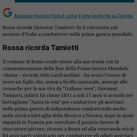
Aggiungi Notizia Oggi.it come
Fonte preferita su Google
Rossa ricorda Giovanni Tamiotti: fu il volontario più
anziano d’Italia a combattere nella prima guerra mondiale.
Rossa ricorda Tamiotti
Il comune di Rossa rende onore alla sua storia con la
commemorazione della fine della Prima Guerra Mondiale.
«Rossa – ricorda Aldo Lanfranchini – ha avuto l’onore di
avere un figlio che, ormai a livello nazionale, assurge alle
cronache per la sua vita da “Italiano vero”, Giovanni
Tamiotti, infatti lui classe 1831 a soli 17 anni si arruolò nel
battaglione “Austa la veja” per combattere gli austriaci
nella prima guerra di indipendenza combattendo anche
nella storica battaglia della Bicocca a Novara, dopo la quale
espatriò in Francia per esercitare il proprio lavoro di
stuccatore/pittore; ritornò a Rossa ed alla veneranda età di
84 anni partì volontario per combattere gli odiati austriaci,