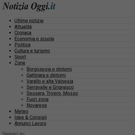
Ultime notizie
Attualità
Cronaca
Economia e scuola
Politica
Cultura e turismo
Sport
Zone
Borgosesia e dintorni
Gattinara e dintorni
Varallo e alta Valsesia
Serravalle e Grignasco
Sessera, Trivero, Mosso
Fuori zona
Novarese
Meteo
Idee & Consigli
Annunci Lavoro
Seguici su