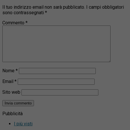
Il tuo indirizzo email non sarà pubblicato.
I campi obbligatori
sono contrassegnati
*
Commento
*
Nome
*
Email
*
Sito web
Pubblicità
I più visti