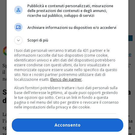
Pubblicità e contenuti personalizzati, misurazione
delle prestazioni dei contenuti e degli annunci,
Share
ricerche sul pubblico, sviluppo di servizi
Tweet
Archiviare informazioni su dispositivo e/o accedervi
Scopri di più
I tuoi dati personali verranno trattati da 431 partner e le
Aggiungi Notizia Oggi.it come
Fonte preferita su Google
informazioni raccolte dal tuo dispositivo (come cookie,
identificatori univoci e altri dati del dispositivo) potrebbero
Spiaggia nudisti a Varallo: il Comune ha dato il via libera. E’
essere condivise con questi ultimi, da loro visualizzate e
memorizzate oppure essere usate nello specifico da questo
il primo caso in Italia di una zona per la pratica del
sito. Noi e i nostri partner potremmo utilizzare dati di
naturismo lungo un fiume. Sarà alla Balangera.
localizzazione esatti.
Elenco dei partner
.
Alcuni fornitori potrebbero trattare i tuoi dati personali sulla
Spiaggia nudisti a Varallo: il Comune ha
base dell'interesse legittimo, al quale puoi opporti gestendo
le tue opzioni qui sotto. Cerca un link in fondo a questa
dato il via libera
pagina o nel menu del sito per gestire o revocare il consenso
nelle impostazioni della privacy e dei cookie.
La giunta comunale di Varallo accetta la richiesta di Anita,
l’associazione naturista che ha proposto l’istituzione di una
Acconsento
spiaggetta per nudisti lungo il Sesia. E’ stata confermata la
zona all’altezza della Balangera, più o meno dove sorge l’ex