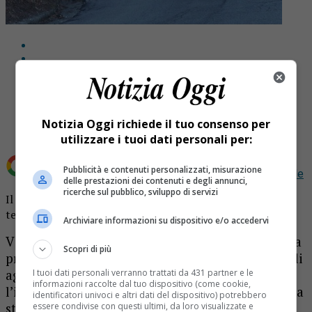
Share
Tweet
Notizia Oggi richiede il tuo consenso per
utilizzare i tuoi dati personali per:
Pubblicità e contenuti personalizzati, misurazione
Aggiungi Notizia Oggi.it come
Fonte preferita su Google
delle prestazioni dei contenuti e degli annunci,
ricerche sul pubblico, sviluppo di servizi
Il lavoro finanziato dall’Unione del Biellese Orientale è
terminato
Archiviare informazioni su dispositivo e/o accedervi
Via anche le ultime parti del cantiere dalla strada
Scopri di più
provinciale della Valle Fredda di Pray. Nel mese di
agosto e per diverse settimane di settembre
I tuoi dati personali verranno trattati da 431 partner e le
informazioni raccolte dal tuo dispositivo (come cookie,
l’impresa ha lavorato alla messa in sicurezza della
identificatori univoci e altri dati del dispositivo) potrebbero
strada che stava cedendo verso il torrente. Il
essere condivise con questi ultimi, da loro visualizzate e