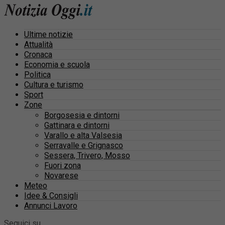
Ultime notizie
Attualità
Cronaca
Economia e scuola
Politica
Cultura e turismo
Sport
Zone
Borgosesia e dintorni
Gattinara e dintorni
Varallo e alta Valsesia
Serravalle e Grignasco
Sessera, Trivero, Mosso
Fuori zona
Novarese
Meteo
Idee & Consigli
Annunci Lavoro
Seguici su