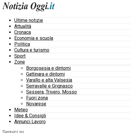
Ultime notizie
Attualità
Cronaca
Economia e scuola
Politica
Cultura e turismo
Sport
Zone
Borgosesia e dintorni
Gattinara e dintorni
Varallo e alta Valsesia
Serravalle e Grignasco
Sessera, Trivero, Mosso
Fuori zona
Novarese
Meteo
Idee & Consigli
Annunci Lavoro
Seguici su