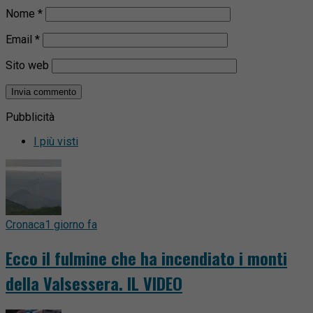
Nome
*
Email
*
Sito web
Pubblicità
I più visti
Cronaca
1 giorno fa
Ecco il fulmine che ha incendiato i monti
della Valsessera. IL VIDEO