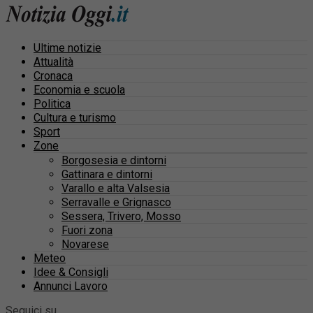
Ultime notizie
Attualità
Cronaca
Economia e scuola
Politica
Cultura e turismo
Sport
Zone
Borgosesia e dintorni
Gattinara e dintorni
Varallo e alta Valsesia
Serravalle e Grignasco
Sessera, Trivero, Mosso
Fuori zona
Novarese
Meteo
Idee & Consigli
Annunci Lavoro
Seguici su