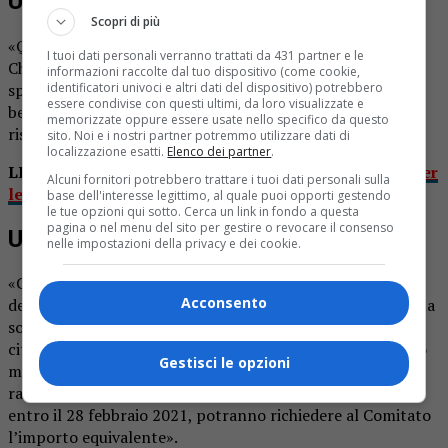
Un ottimo regalo per Natale
Scopri di più
«Quest’anno invitiamo per Natale a regalare una o più
I tuoi dati personali verranno trattati da 431 partner e le
Christmas Card del valore nominale di 10 euro ciascuna –
informazioni raccolte dal tuo dispositivo (come cookie,
identificatori univoci e altri dati del dispositivo) potrebbero
spiega il sindaco Eraldo Botta -, da utilizzare in acquisti di
essere condivise con questi ultimi, da loro visualizzate e
beni o servizi presso le attività cittadine (negozi, bar,
memorizzate oppure essere usate nello specifico da questo
ristoranti, parrucchieri, estetiste ecc.)».
sito. Noi e i nostri partner potremmo utilizzare dati di
localizzazione esatti.
Elenco dei partner
.
LEGGI ANCHE:
Borgosesia buoni spese e contributi per
Alcuni fornitori potrebbero trattare i tuoi dati personali sulla
le bollette
base dell'interesse legittimo, al quale puoi opporti gestendo
le tue opzioni qui sotto. Cerca un link in fondo a questa
pagina o nel menu del sito per gestire o revocare il consenso
Un contributo ai commercianti
nelle impostazioni della privacy e dei cookie.
«Chiunque deciderà di partecipare al progetto potrà
Acconsento
decidere se lasciare una quota che andrà a implementare la
somma prevista per l’assegnazione dei buoni spesa ai
cittadini in difficoltà economica e raggiungere un numero
Gestisci le opzioni
maggiore di beneficiari. I titolari delle attività, una volta
raccolti i buoni presentati per acquisti o servizi usufruiti,
entro il 28 febbraio 2021, potranno richiedere al Comitato
l’importo equivalente».