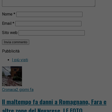
Nome
*
Email
*
Sito web
Pubblicità
I più visti
Cronaca
2 giorni fa
Il maltempo fa danni a Romagnano, Fara e
altre zone del Novarese. LE FOTO