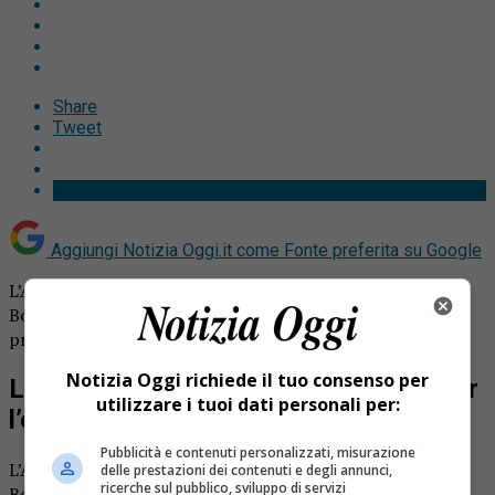
Share
Tweet
Aggiungi Notizia Oggi.it come
Fonte preferita su Google
L’Asl Vercelli cerca nuovi infermieri per l’ospedale di
Borgosesia. Pubblicato un bando per trovare altri
professionisti da inserire nei reparti.
Notizia Oggi richiede il tuo consenso per
L’Asl Vercelli cerca nuovi infermieri per
utilizzare i tuoi dati personali per:
l’ospedale di Borgosesia
Pubblicità e contenuti personalizzati, misurazione
L’Asl Vercelli cerca infermieri per gli ospedali di Vercelli e
delle prestazioni dei contenuti e degli annunci,
ricerche sul pubblico, sviluppo di servizi
Borgosesia. E’ stato
emesso un avviso pubblico per la