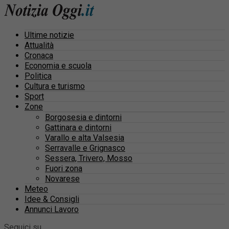
Ultime notizie
Attualità
Cronaca
Economia e scuola
Politica
Cultura e turismo
Sport
Zone
Borgosesia e dintorni
Gattinara e dintorni
Varallo e alta Valsesia
Serravalle e Grignasco
Sessera, Trivero, Mosso
Fuori zona
Novarese
Meteo
Idee & Consigli
Annunci Lavoro
Seguici su