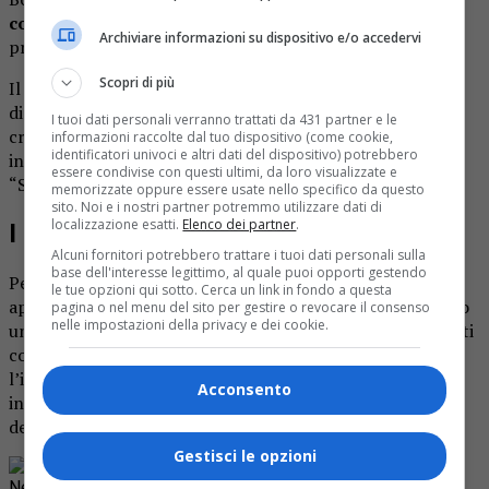
copertura a tempo determinato
di posti nell’area dei
Archiviare informazioni su dispositivo e/o accedervi
professionisti della salute e dei funzionari.
Scopri di più
Il bando è stato emesso in seguito alla decisione del
direttore sanitario dell’Asl Vercelli che ha evidenziato la
I tuoi dati personali verranno trattati da 431 partner e le
criticità nel garantire la di personale con qualifica di
informazioni raccolte dal tuo dispositivo (come cookie,
identificatori univoci e altri dati del dispositivo) potrebbero
infermiere sia all’ospedale “Sant’Andrea” di Vercelli, sia al
essere condivise con questi ultimi, da loro visualizzate e
“Santi Pietro e Paolo”.
memorizzate oppure essere usate nello specifico da questo
sito. Noi e i nostri partner potremmo utilizzare dati di
localizzazione esatti.
Elenco dei partner
.
I requisiti per partecipare
Alcuni fornitori potrebbero trattare i tuoi dati personali sulla
base dell'interesse legittimo, al quale puoi opporti gestendo
Per poter partecipare al bando occorre avere una laurea
le tue opzioni qui sotto. Cerca un link in fondo a questa
appartenente alla classe delle professioni sanitarie ovvero
pagina o nel menu del sito per gestire o revocare il consenso
nelle impostazioni della privacy e dei cookie.
un diploma universitario di infermiere o diplomi e attestati
conseguiti in base alla normativa. Occorre inoltre
l’iscrizione all’Albo dell’ordine degli infermieri. Tutte le
Acconsento
indicazioni possono comunque essere recuperate sul sito
dell’
Asl Vercelli
.
Gestisci le opzioni
Rimani aggiornato seguendoci su Google
News!