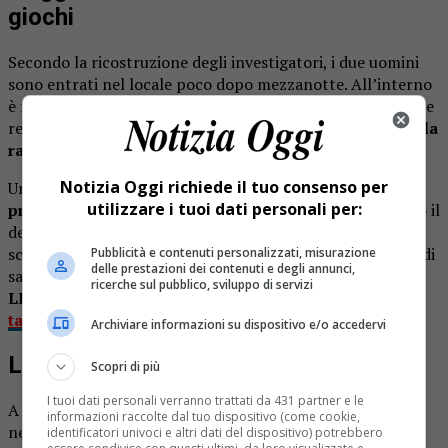
giochi
Secondo la ricostruzione degli investigatori, i due uomini
sono entrati nel locale poco dopo mezzanotte. All’interno
è nata una colluttazione con il gestore, un cittadino cinese
residente in città,
colpito con diversi fendenti durante la
rapina
.
Notizia Oggi richiede il tuo consenso per
Una coltellata
ha raggiunto il fianco della vittima
utilizzare i tuoi dati personali per:
provocando una grave ferita al torace
. Dopo aver preso il
denaro contenuto nella cambiamonete, i rapinatori sono
scappati in auto lasciando il titolare a terra in una pozza di
Pubblicità e contenuti personalizzati, misurazione
delle prestazioni dei contenuti e degli annunci,
sangue.
ricerche sul pubblico, sviluppo di servizi
LEGGI ANCHE:
Tenta di rapinare una sala slot con un
tagliaunghie: 23enne arrestato
Archiviare informazioni su dispositivo e/o accedervi
La fuga e l’arresto a Serravalle
Scopri di più
I tuoi dati personali verranno trattati da 431 partner e le
A dare l’allarme è stato un cliente arrivato poco dopo
informazioni raccolte dal tuo dispositivo (come cookie,
nell’esercizio commerciale. Sul posto sono intervenuti i
identificatori univoci e altri dati del dispositivo) potrebbero