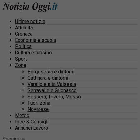
Ultime notizie
Attualità
Cronaca
Economia e scuola
Politica
Cultura e turismo
Sport
Zone
Borgosesia e dintorni
Gattinara e dintorni
Varallo e alta Valsesia
Serravalle e Grignasco
Sessera, Trivero, Mosso
Fuori zona
Novarese
Meteo
Idee & Consigli
Annunci Lavoro
Seguici su