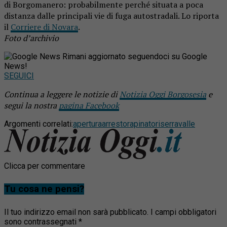
di Borgomanero: probabilmente perché situata a poca
distanza dalle principali vie di fuga autostradali. Lo riporta
il
Corriere di Novara
.
Foto d’archivio
Rimani aggiornato seguendoci su Google
News!
SEGUICI
Continua a leggere le notizie di
Notizia Oggi Borgosesia
e
segui la nostra
pagina Facebook
Argomenti correlati:
apertura
arresto
rapinatori
serravalle
Clicca per commentare
Tu cosa ne pensi?
Il tuo indirizzo email non sarà pubblicato.
I campi obbligatori
sono contrassegnati
*