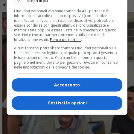
Scopri di più
ma l’organizzazione non deve mai mancare».
I tuoi dati personali verranno trattati da 431 partner e le
informazioni raccolte dal tuo dispositivo (come cookie,
identificatori univoci e altri dati del dispositivo) potrebbero
essere condivise con questi ultimi, da loro visualizzate e
memorizzate oppure essere usate nello specifico da questo
sito. Noi e i nostri partner potremmo utilizzare dati di
localizzazione esatti.
Elenco dei partner
.
Alcuni fornitori potrebbero trattare i tuoi dati personali sulla
base dell'interesse legittimo, al quale puoi opporti gestendo
le tue opzioni qui sotto. Cerca un link in fondo a questa
pagina o nel menu del sito per gestire o revocare il consenso
nelle impostazioni della privacy e dei cookie.
Acconsento
Gestisci le opzioni