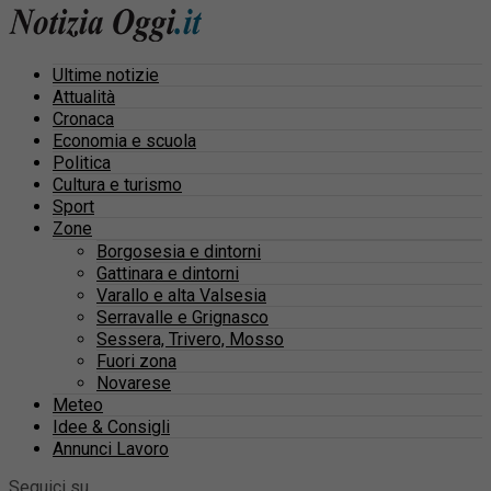
Ultime notizie
Attualità
Cronaca
Economia e scuola
Politica
Cultura e turismo
Sport
Zone
Borgosesia e dintorni
Gattinara e dintorni
Varallo e alta Valsesia
Serravalle e Grignasco
Sessera, Trivero, Mosso
Fuori zona
Novarese
Meteo
Idee & Consigli
Annunci Lavoro
Seguici su