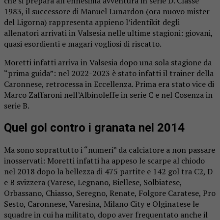
che si prepara all’ennesima avventura in serie D. Classe
1983, il successore di Manuel Lunardon (ora nuovo mister
del Ligorna) rappresenta appieno l’identikit degli
allenatori arrivati in Valsesia nelle ultime stagioni: giovani,
quasi esordienti e magari vogliosi di riscatto.
Moretti infatti arriva in Valsesia dopo una sola stagione da
“prima guida”: nel 2022-2023 è stato infatti il trainer della
Caronnese, retrocessa in Eccellenza. Prima era stato vice di
Marco Zaffaroni nell’Albinoleffe in serie C e nel Cosenza in
serie B.
Quel gol contro i granata nel 2014
Ma sono soprattutto i “numeri” da calciatore a non passare
inosservati: Moretti infatti ha appeso le scarpe al chiodo
nel 2018 dopo la bellezza di 475 partite e 142 gol tra C2, D
e B svizzera (Varese, Legnano, Biellese, Solbiatese,
Orbassano, Chiasso, Seregno, Renate, Folgore Caratese, Pro
Sesto, Caronnese, Varesina, Milano City e Olginatese le
squadre in cui ha militato, dopo aver frequentato anche il