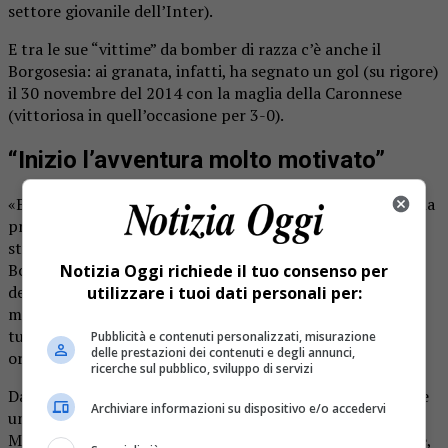
settore giovanile dell’Inter).
E tra le sue “vittime” da bomber di razza c’è anche il
Borgosesia: ai granata, infatti, ha segnato un gol (su rigore)
il 30 novembre del 2014 con la maglia della Caronnese
(vittoriosa in quell’occasione per 3-0).
“Inizio l’avventura molto motivato”
«E’ una grande emozione essere qua – ha detto Moretti alla
presentazione -. Inizio questa nuova avventura molto
stimolante con grandi motivazioni. Il percorso del
Borgosesia è virtuoso e la mia voglia e la mia
Notizia Oggi richiede il tuo consenso per
determinazione saranno massimali per portare avanti nel
utilizzare i tuoi dati personali per:
migliore dei modi quello che la società mi chiederà. Saluto
tutti i tifosi granata, la chiamata del Borgosesia mi rende
Pubblicità e contenuti personalizzati, misurazione
delle prestazioni dei contenuti e degli annunci,
orgoglioso».
ricerche sul pubblico, sviluppo di servizi
Da ex attaccante, ama le squadre che attaccano: «Mi piace
Archiviare informazioni su dispositivo e/o accedervi
un calcio divertente, ma anche redditizio – riprende
Moretti – , preferisco che le mie squadre siano propositive,