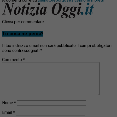
Argomenti correlati:
allenatore
borgosesia
simone moretti
Clicca per commentare
Tu cosa ne pensi?
Il tuo indirizzo email non sarà pubblicato.
I campi obbligatori
sono contrassegnati
*
Commento
*
Nome
*
Email
*