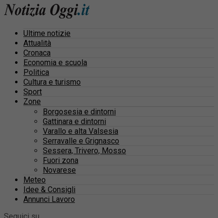
Ultime notizie
Attualità
Cronaca
Economia e scuola
Politica
Cultura e turismo
Sport
Zone
Borgosesia e dintorni
Gattinara e dintorni
Varallo e alta Valsesia
Serravalle e Grignasco
Sessera, Trivero, Mosso
Fuori zona
Novarese
Meteo
Idee & Consigli
Annunci Lavoro
Seguici su