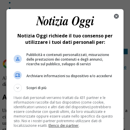
Share
Tweet
Notizia Oggi richiede il tuo consenso per
utilizzare i tuoi dati personali per:
Pubblicità e contenuti personalizzati, misurazione
delle prestazioni dei contenuti e degli annunci,
ricerche sul pubblico, sviluppo di servizi
Aggiungi Notizia Oggi.it come
Fonte preferita su Google
Archiviare informazioni su dispositivo e/o accedervi
Alagna slavina al passo della Civera: si teme per un
disperso.
Scopri di più
Alagna slavina caduta
I tuoi dati personali verranno trattati da 431 partner e le
informazioni raccolte dal tuo dispositivo (come cookie,
identificatori univoci e altri dati del dispositivo) potrebbero
Una slavina si è abbattuta al passo della Civera, ad Alagna, a
essere condivise con questi ultimi, da loro visualizzate e
circa 3mila metri di quota. Secondo le prime informazioni,
memorizzate oppure essere usate nello specifico da questo
sito. Noi e i nostri partner potremmo utilizzare dati di
una persona sarebbe rimasta sepolta sotto la neve. Sono
localizzazione esatti.
Elenco dei partner
.
state subito attivate le procedure di ricerca e soccorso per