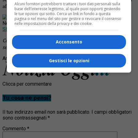
Alcuni fornitori potrebbero trattare i tuoi dati personali sulla
affrontare l’emergenza.
base dell'interesse legittimo, al quale puoi opporti gestendo
le tue opzioni qui sotto. Cerca un link in fondo a questa
Rimani aggiornato seguendoci su Google
pagina o nel menu del sito per gestire o revocare il consenso
News!
nelle impostazioni della privacy e dei cookie.
SEGUICI
Continua a leggere le notizie di
Notizia Oggi Borgosesia
e
Acconsento
segui la nostra
pagina Facebook
Argomenti correlati:
alagna
passo della civera
slavina
Gestisci le opzioni
Clicca per commentare
Tu cosa ne pensi?
Il tuo indirizzo email non sarà pubblicato.
I campi obbligatori
sono contrassegnati
*
Commento
*