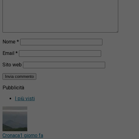
Nome
*
Email
*
Sito web
Pubblicità
I più visti
Cronaca
1 giorno fa