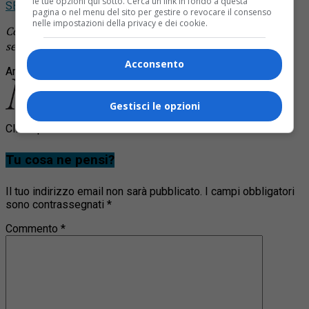
le tue opzioni qui sotto. Cerca un link in fondo a questa
SEGUICI
pagina o nel menu del sito per gestire o revocare il consenso
nelle impostazioni della privacy e dei cookie.
Continua a leggere le notizie di
Notizia Oggi Borgosesia
e
segui la nostra
pagina Facebook
Acconsento
Argomenti correlati:
allarme
pistolesa
ponte
Gestisci le opzioni
Clicca per commentare
Tu cosa ne pensi?
Il tuo indirizzo email non sarà pubblicato.
I campi obbligatori
sono contrassegnati
*
Commento
*