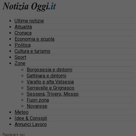
Ultime notizie
Attualità
Cronaca
Economia e scuola
Politica
Cultura e turismo
Sport
Zone
Borgosesia e dintorni
Gattinara e dintorni
Varallo e alta Valsesia
Serravalle e Grignasco
Sessera, Trivero, Mosso
Fuori zona
Novarese
Meteo
Idee & Consigli
Annunci Lavoro
Seguici su