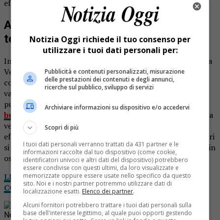
effettivamente sconvolto per via dei problemi economici.
Allarme al ponte della Pistolesa: si
temeva un tentativo di suicidio
Notizia Oggi richiede il tuo consenso per
utilizzare i tuoi dati personali per:
Intervento dei carabinieri oggi al ponte della Pistolesa, tra
Veglio e Valdilana. Era partita una segnalazione per il
Pubblicità e contenuti personalizzati, misurazione
delle prestazioni dei contenuti e degli annunci,
comportamento sospetto di una persona che stava
ricerche sul pubblico, sviluppo di servizi
vagando sul lungo viadotto. Essendo un tratto dove
purtroppo già
in parecchi hanno voluto farla finita
Archiviare informazioni su dispositivo e/o accedervi
buttandosi nel vuoto
, i militari si sono precipitati per una
verifica. L’uomo era un 35enne del Vercellese,
Scopri di più
effettivamente depresso per motivi economici: i carabinieri
I tuoi dati personali verranno trattati da 431 partner e le
si sono fermati a parlare con lui. Alla fine è stato portato in
informazioni raccolte dal tuo dispositivo (come cookie,
ospedale per una visita di controllo.
identificatori univoci e altri dati del dispositivo) potrebbero
essere condivise con questi ultimi, da loro visualizzate e
LEGGI NOTIZIA OGGI DA CASA: IL TUO GIORNALE
memorizzate oppure essere usate nello specifico da questo
sito. Noi e i nostri partner potremmo utilizzare dati di
COMPLETO IN VERSIONE DIGITALE
localizzazione esatti.
Elenco dei partner
.
Rimani aggiornato seguendoci su Google
Alcuni fornitori potrebbero trattare i tuoi dati personali sulla
base dell'interesse legittimo, al quale puoi opporti gestendo
News!