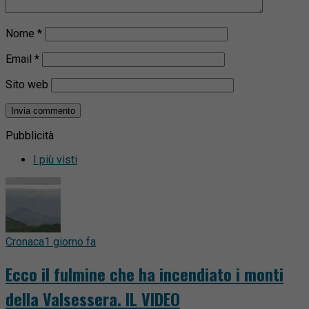
Nome
*
Email
*
Sito web
Pubblicità
I più visti
Cronaca
1 giorno fa
Ecco il fulmine che ha incendiato i monti
della Valsessera. IL VIDEO