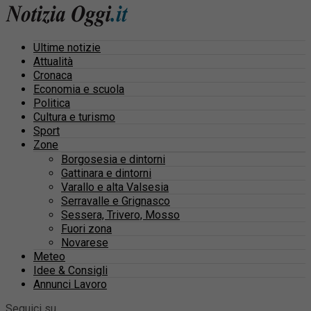
Ultime notizie
Attualità
Cronaca
Economia e scuola
Politica
Cultura e turismo
Sport
Zone
Borgosesia e dintorni
Gattinara e dintorni
Varallo e alta Valsesia
Serravalle e Grignasco
Sessera, Trivero, Mosso
Fuori zona
Novarese
Meteo
Idee & Consigli
Annunci Lavoro
Seguici su