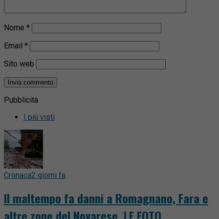
Nome
*
Email
*
Sito web
Pubblicità
I più visti
Cronaca
2 giorni fa
Il maltempo fa danni a Romagnano, Fara e
altre zone del Novarese. LE FOTO