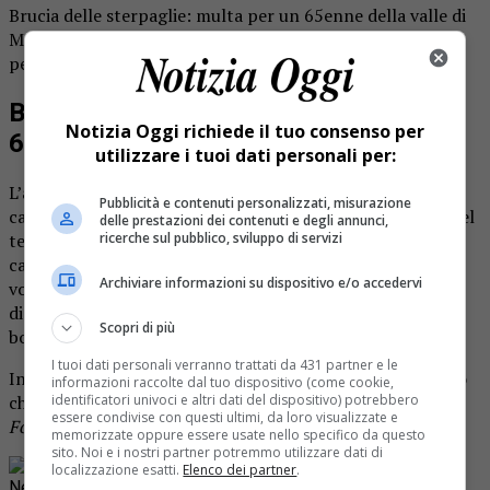
Brucia delle sterpaglie: multa per un 65enne della valle di
Mosso. L’uomo voleva ripulire un terreno, ma in questo
periodo c’è rischio di incendio.
Brucia delle sterpaglie: multa per un
Notizia Oggi richiede il tuo consenso per
65enne della valle di Mosso
utilizzare i tuoi dati personali per:
L’altro giorno un uomo di 65 anni è stato multato dai
Pubblicità e contenuti personalizzati, misurazione
carabinieri per aver dato fuoco a una zona di sterpaglie nel
delle prestazioni dei contenuti e degli annunci,
territorio di Valle San Nicolao. Sul posto sono giunti i
ricerche sul pubblico, sviluppo di servizi
carabinieri di Bioglio che hanno sanzionato il 65enne, che
Archiviare informazioni su dispositivo e/o accedervi
voleva ripulire un terreno. In questo periodo l’accensione
di fuochi nella vegetazione rischia di provocare incendi
Scopri di più
boschivi estesi.
I tuoi dati personali verranno trattati da 431 partner e le
Insieme ai militari sono intervenuti anche i vigili del fuoco
informazioni raccolte dal tuo dispositivo (come cookie,
che si sono occupato di spegnere le fiamme in sicurezza.
identificatori univoci e altri dati del dispositivo) potrebbero
essere condivise con questi ultimi, da loro visualizzate e
Foto d’archivio
memorizzate oppure essere usate nello specifico da questo
sito. Noi e i nostri partner potremmo utilizzare dati di
Rimani aggiornato seguendoci su Google
localizzazione esatti.
Elenco dei partner
.
News!