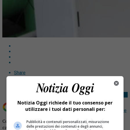
Share
Tweet
Notizia Oggi richiede il tuo consenso per
utilizzare i tuoi dati personali per:
Aggiungi Notizia Oggi.it come
Fonte preferita su Google
Coniugi Trivero inalano accidentalmente monossido di
Pubblicità e contenuti personalizzati, misurazione
delle prestazioni dei contenuti e degli annunci,
carbonio: trattati in camera iperbarica.