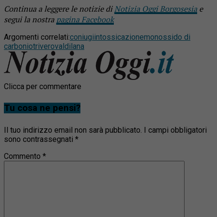
Continua a leggere le notizie di
Notizia Oggi Borgosesia
e
segui la nostra
pagina Facebook
Argomenti correlati:
coniugi
intossicazione
monossido di
carbonio
trivero
valdilana
Clicca per commentare
Tu cosa ne pensi?
Il tuo indirizzo email non sarà pubblicato.
I campi obbligatori
sono contrassegnati
*
Commento
*