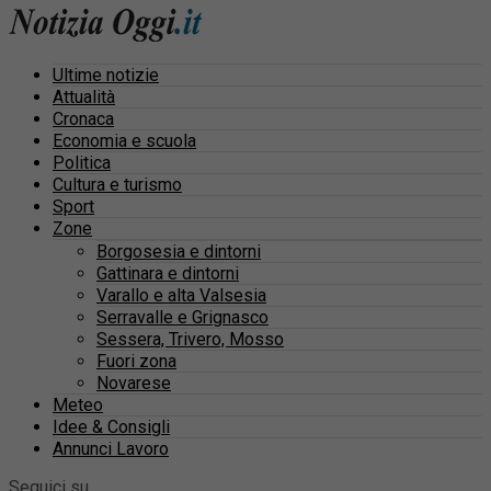
Ultime notizie
Attualità
Cronaca
Economia e scuola
Politica
Cultura e turismo
Sport
Zone
Borgosesia e dintorni
Gattinara e dintorni
Varallo e alta Valsesia
Serravalle e Grignasco
Sessera, Trivero, Mosso
Fuori zona
Novarese
Meteo
Idee & Consigli
Annunci Lavoro
Seguici su