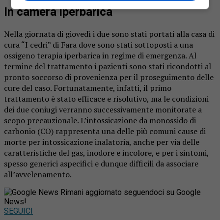
In camera iperbarica
Nella giornata di giovedì i due sono stati portati alla casa di
cura “I cedri” di Fara dove sono stati sottoposti a una
ossigeno terapia iperbarica in regime di emergenza. Al
termine del trattamento i pazienti sono stati ricondotti al
pronto soccorso di provenienza per il proseguimento delle
cure del caso. Fortunatamente, infatti, il primo
trattamento è stato efficace e risolutivo, ma le condizioni
dei due coniugi verranno successivamente monitorate a
scopo precauzionale. L’intossicazione da monossido di
carbonio (CO) rappresenta una delle più comuni cause di
morte per intossicazione inalatoria, anche per via delle
caratteristiche del gas, inodore e incolore, e per i sintomi,
spesso generici aspecifici e dunque difficili da associare
all’avvelenamento.
Rimani aggiornato seguendoci su Google
News!
SEGUICI