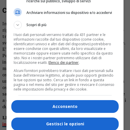
ricerche sul pubblico, sviluppo di servizi
Coniugi Trivero intossicati
Archiviare informazioni su dispositivo e/o accedervi
Intossicazione da monossido di carbonio: il caso ha
Scopri di più
riguardato una coppia residente nel Triverese. E’ successo
I tuoi dati personali verranno trattati da 431 partner e le
tra giovedì e venerdì quando una donna di 58 anni si è
informazioni raccolte dal tuo dispositivo (come cookie,
svegliata con un forte mal di testa e difficoltà respiratorie.
identificatori univoci e altri dati del dispositivo) potrebbero
E’ stata accompagnata all’ospedale “Degli Infermi” di
essere condivise con questi ultimi, da loro visualizzate e
memorizzate oppure essere usate nello specifico da questo
Ponderano, dove le è stata diagnosticata una
sito. Noi e i nostri partner potremmo utilizzare dati di
intossicazione. Ma anche il marito aveva accusato un
localizzazione esatti.
Elenco dei partner
.
malessere. E la diagnosi era la stessa per lui. I medici
Alcuni fornitori potrebbero trattare i tuoi dati personali sulla
ospedalieri hanno quindi optato per un trattamento
base dell'interesse legittimo, al quale puoi opporti gestendo
le tue opzioni qui sotto. Cerca un link in fondo a questa
urgente in camera iperbarica, dove sono stati sottoposti a
pagina o nel menu del sito per gestire o revocare il consenso
ossigenoterapia. A quanto pare, l’origine del gas tossico
nelle impostazioni della privacy e dei cookie.
sarebbe un braciere (o qualcosa di simile) non funzionante
a dovere: e come sempre accade, senza rendersene conto, i
due coniugi ne stavano respirando i fumi.
Acconsento
LEGGI ANCHE:
Monossido di carbonio: donna
intossicata da un braciere
Gestisci le opzioni