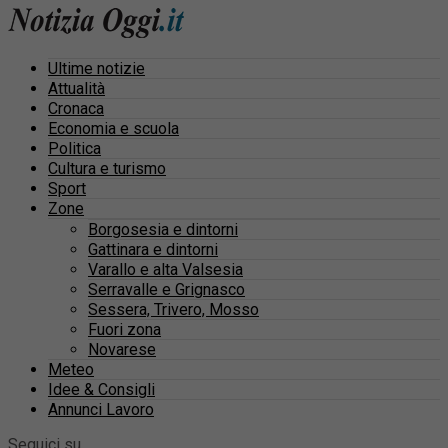
Ultime notizie
Attualità
Cronaca
Economia e scuola
Politica
Cultura e turismo
Sport
Zone
Borgosesia e dintorni
Gattinara e dintorni
Varallo e alta Valsesia
Serravalle e Grignasco
Sessera, Trivero, Mosso
Fuori zona
Novarese
Meteo
Idee & Consigli
Annunci Lavoro
Seguici su