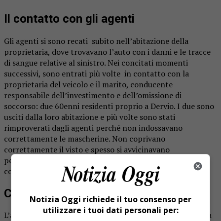
Il contatto con gli agenti
Gli agenti si sono recati subito nell’abitazione della
proprietaria, dove trovavano l’auto con i danni e le tracce
di sangue relative al sinistro. Nei concitati momenti
successivi, sono entrati più volte in contatto con la
proprietaria del veicolo e il marito, conducente
responsabile dell’investimento e dell’omissione di
soccorso: due 60enni residenti proprio a Dervio. I due sono
usciti dalla loro abitazione e più volte sono stati
rimproverati dagli agenti perché non indossavano
correttamente le mascherine. Non coprivano
correttamente il visto e spesso si avvicinavano
pericolosamente agli operatori venendone quasi in
contatto.
Colpo di scena: positivi
Notizia Oggi richiede il tuo consenso per
utilizzare i tuoi dati personali per:
L’analisi dello stato del veicolo, dei documenti di guida e la