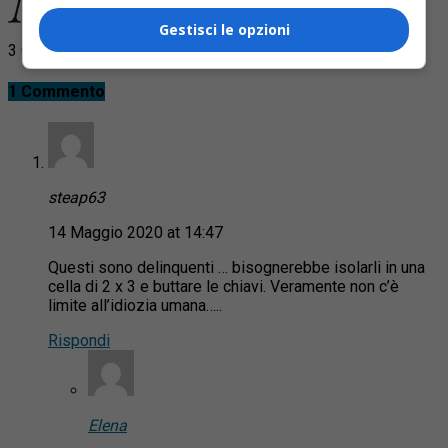
Gestisci le opzioni
3 Commenti
1 Commento
steap63
14 Maggio 2020 at 14:47
Questi sono delinquenti … bisognerebbe isolarli in una
cella di 2 x 3 e buttare le chiavi. Veramente non c’è
limite all’idiozia umana…..
Rispondi
Elena