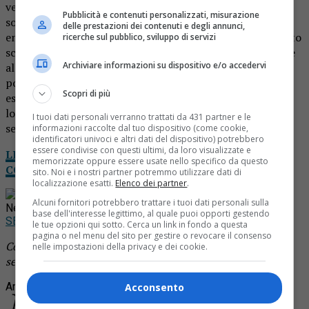
verbalizzazione degli atti relativi ha costretto gli agenti a
Pubblicità e contenuti personalizzati, misurazione
soffermarsi con i soggetti per circa un’ora. Quello che è
delle prestazioni dei contenuti e degli annunci,
emerso dalle verifiche svolte a mezzo banca dati ha lasciato
ricerche sul pubblico, sviluppo di servizi
sconvolti: i due soggetti erano sottoposti all’isolamento e
Archiviare informazioni su dispositivo e/o accedervi
alla sorveglianza domiciliare poiché almeno uno risultato
positivo al Covid-19. A questo punto il capo dei vigili ha
Scopri di più
esentato dal servizio i tre agenti coinvolti, disponendo il
loro isolamento presso il domicilio. Mentre ai due
I tuoi dati personali verranno trattati da 431 partner e le
sessantenni sarà contestato il reato di epidemia colposa.
informazioni raccolte dal tuo dispositivo (come cookie,
identificatori univoci e altri dati del dispositivo) potrebbero
essere condivise con questi ultimi, da loro visualizzate e
LEGGI NOTIZIA OGGI DA CASA: IL TUO GIORNALE
memorizzate oppure essere usate nello specifico da questo
COMPLETO IN VERSIONE DIGITALE
sito. Noi e i nostri partner potremmo utilizzare dati di
localizzazione esatti.
Elenco dei partner
.
Rimani aggiornato seguendoci su Google
Alcuni fornitori potrebbero trattare i tuoi dati personali sulla
News!
base dell'interesse legittimo, al quale puoi opporti gestendo
SEGUICI
le tue opzioni qui sotto. Cerca un link in fondo a questa
pagina o nel menu del sito per gestire o revocare il consenso
Continua a leggere le notizie di
Notizia Oggi Borgosesia
e
nelle impostazioni della privacy e dei cookie.
segui la nostra
pagina Facebook
Argomenti correlati:
covid
investitori
positivi
Acconsento