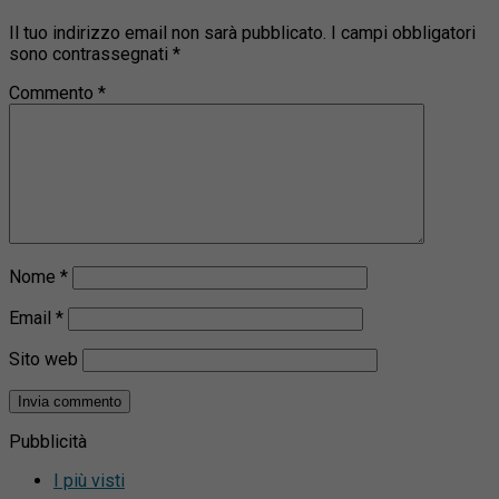
Il tuo indirizzo email non sarà pubblicato.
I campi obbligatori
sono contrassegnati
*
Commento
*
Nome
*
Email
*
Sito web
Pubblicità
I più visti