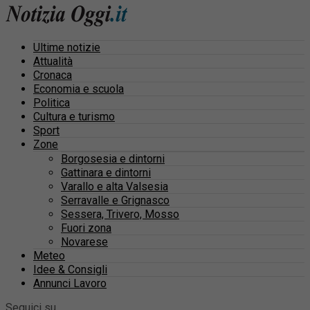
Ultime notizie
Attualità
Cronaca
Economia e scuola
Politica
Cultura e turismo
Sport
Zone
Borgosesia e dintorni
Gattinara e dintorni
Varallo e alta Valsesia
Serravalle e Grignasco
Sessera, Trivero, Mosso
Fuori zona
Novarese
Meteo
Idee & Consigli
Annunci Lavoro
Seguici su