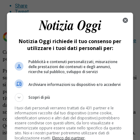
Share
Tweet
Aggiungi Notizia Oggi.it come
Fonte preferita su Google
Notizia Oggi richiede il tuo consenso per
utilizzare i tuoi dati personali per:
Cassacontinua fatta saltare con le bombole del gas alle
porte di Vercelli
Pubblicità e contenuti personalizzati, misurazione
delle prestazioni dei contenuti e degli annunci,
Prima hanno fatto esplodere la cassa continua del
ricerche sul pubblico, sviluppo di servizi
supermercato In’s di Caresanablot alle porte diVercelli, poi
si sono dati alla fuga. Peccato che all’interno ci fossero
Archiviare informazioni su dispositivo e/o accedervi
poco più di mille euro, la cassa era stata svuotata dai
titolari la sera prima. Tanto sforzo e soprattutto tanto
Scopri di più
danno insomma per poco nulla per i ladri che la notte
I tuoi dati personali verranno trattati da 431 partner e le
scorsa sono entrati in azione alle porte di Vercelli. La cassa
informazioni raccolte dal tuo dispositivo (come cookie,
continua è stata fatta saltare con un paio di bombole.
identificatori univoci e altri dati del dispositivo) potrebbero
essere condivise con questi ultimi, da loro visualizzate e
Qualche settimana fa invece era stato il bancomat di un
memorizzate oppure essere usate nello specifico da questo
istituto di credito di Cigliano ad essere fatto saltare in aria.
sito. Noi e i nostri partner potremmo utilizzare dati di
localizzazione esatti.
Elenco dei partner
.