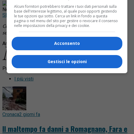
Rimani aggiornato seguendoci su Google
Alcuni fornitori potrebbero trattare i tuoi dati personali sulla
News!
base dell'interesse legittimo, al quale puoi opporti gestendo
SEGUICI
le tue opzioni qui sotto. Cerca un link in fondo a questa
pagina o nel menu del sito per gestire o revocare il consenso
Continua a leggere le notizie di
Notizia Oggi Borgosesia
e
nelle impostazioni della privacy e dei cookie.
segui la nostra
pagina Facebook
Acconsento
Argomenti correlati:
Gestisci le opzioni
Pubblicità
I più visti
Cronaca
2 giorni fa
Il maltempo fa danni a Romagnano, Fara e