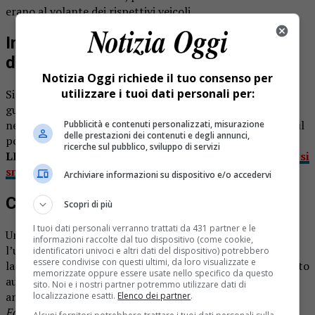
erano al volante dei rispettivi veicoli.
Incidente Crevacuore: coinvolta l’auto
dell’ufficio postale
Notizia Oggi richiede il tuo consenso per
utilizzare i tuoi dati personali per:
Si scontrano due auto, entrambe Fiat Panda ed entrambe
guidate da una donna. Incidente con lievi conseguenze
nella giornata di ieri, venerdì 29 gennaio, a Crevacuore. Sul
Pubblicità e contenuti personalizzati, misurazione
delle prestazioni dei contenuti e degli annunci,
posto anche i carabinieri della vicina stazione.
ricerche sul pubblico, sviluppo di servizi
LEGGI ANCHE:
Crevacuore la coda davanti alla Posta si
smaltisce in Pro loco
Archiviare informazioni su dispositivo e/o accedervi
Coinvolta la vettura delle Poste
Scopri di più
I tuoi dati personali verranno trattati da 431 partner e le
Una curiosità: una delle due auto era quella in servizio per
informazioni raccolte dal tuo dispositivo (come cookie,
l’ufficio postale. L’urto è stato modesto, e le due donne se
identificatori univoci e altri dati del dispositivo) potrebbero
essere condivise con questi ultimi, da loro visualizzate e
la sono cavata solo con uno spavento. Hanno poi compilato
memorizzate oppure essere usate nello specifico da questo
autonomamente il modulo per la constatazione
sito. Noi e i nostri partner potremmo utilizzare dati di
amichevole.
localizzazione esatti.
Elenco dei partner
.
Foto d’archivio