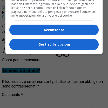
Alcuni fornitori potrebbero trattare i tuoi dati personali sulla
base dell'interesse legittimo, al quale puoi opporti gestendo
Rimani aggiornato seguendoci su Google
le tue opzioni qui sotto. Cerca un link in fondo a questa
pagina o nel menu del sito per gestire o revocare il consenso
News!
nelle impostazioni della privacy e dei cookie.
SEGUICI
Continua a leggere le notizie di
Notizia Oggi Borgosesia
e
Acconsento
segui la nostra
pagina Facebook
Argomenti correlati:
crevacuore
incidente
panda
poste
Gestisci le opzioni
Clicca per commentare
Tu cosa ne pensi?
Il tuo indirizzo email non sarà pubblicato.
I campi obbligatori
sono contrassegnati
*
Commento
*