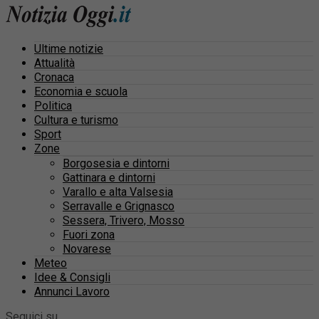
Ultime notizie
Attualità
Cronaca
Economia e scuola
Politica
Cultura e turismo
Sport
Zone
Borgosesia e dintorni
Gattinara e dintorni
Varallo e alta Valsesia
Serravalle e Grignasco
Sessera, Trivero, Mosso
Fuori zona
Novarese
Meteo
Idee & Consigli
Annunci Lavoro
Seguici su