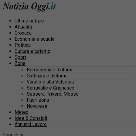
Ultime notizie
Attualità
Cronaca
Economia e scuola
Politica
Cultura e turismo
Sport
Zone
Borgosesia e dintorni
Gattinara e dintorni
Varallo e alta Valsesia
Serravalle e Grignasco
Sessera, Trivero, Mosso
Fuori zona
Novarese
Meteo
Idee & Consigli
Annunci Lavoro
Seguici su