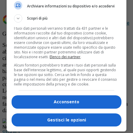
Archiviare informazioni su dispositivo e/o accedervi
Scopri di più
Aggiungi Notizia Oggi.it come
Fonte preferita su Google
I tuoi dati personali verranno trattati da 431 partner e le
Grazie a un’indagine dei Carabinieri di Novara
informazioni raccolte dal tuo dispositivo (come cookie,
identificatori univoci e altri dati del dispositivo) potrebbero
essere condivise con questi ultimi, da loro visualizzate e
Sono ritenuti responsabili di almeno 53 furti in
memorizzate oppure essere usate nello specifico da questo
abitazione, per un bottino complessivo del valore di
sito. Noi e i nostri partner potremmo utilizzare dati di
localizzazione esatti.
Elenco dei partner
.
circa 220mila euro: i Carabinieri di Novara hanno
arrestato 15 persone, facenti capo a cinque diverse
Alcuni fornitori potrebbero trattare i tuoi dati personali sulla
base dell'interesse legittimo, al quale puoi opporti gestendo
bande. I gruppi agivano ognuno per conto proprio,
le tue opzioni qui sotto. Cerca un link in fondo a questa
partendo da basi operative in Lombardia e spostandosi
pagina o nel menu del sito per gestire o revocare il consenso
con auto rubate. I colpi sono stati messi a segno fra la
nelle impostazioni della privacy e dei cookie.
Lombardia e il Piemonte: le bande si introducevano
nelle case generalmente nel tardo pomeriggio, quando
Acconsento
faceva già buio. Parte della refurtiva è già stata restituita
dai Carabinieri ai legittimi proprietari.
Gestisci le opzioni
Rimani aggiornato seguendoci su Google
News!
SEGUICI