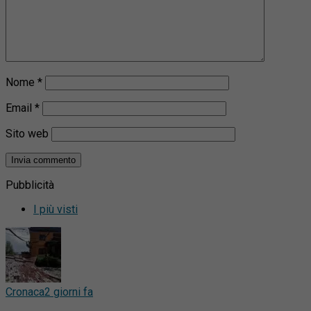
Nome
*
Email
*
Sito web
Pubblicità
I più visti
Cronaca
2 giorni fa