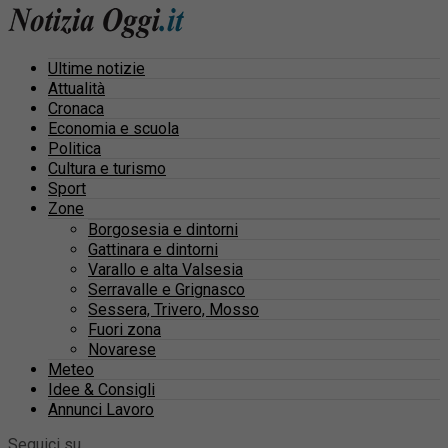
Ultime notizie
Attualità
Cronaca
Economia e scuola
Politica
Cultura e turismo
Sport
Zone
Borgosesia e dintorni
Gattinara e dintorni
Varallo e alta Valsesia
Serravalle e Grignasco
Sessera, Trivero, Mosso
Fuori zona
Novarese
Meteo
Idee & Consigli
Annunci Lavoro
Seguici su