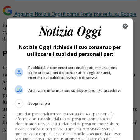
Aggiungi Notizia Oggi.it come
Fonte preferita su Google
Prostituta minacciata dopo il rapporto sessuale nel
Canavese. La vittima è una 39enne albanese che ha sporto
denuncia ai carabinieri
Notizia Oggi richiede il tuo consenso per
Prostituta minacciata con pistola
utilizzare i tuoi dati personali per:
La minaccia e la rapina dopo aver consumato con lei un
Pubblicità e contenuti personalizzati, misurazione
delle prestazioni dei contenuti e degli annunci,
rapporto sessuale. Vittima dell’aggressione una prostituta
ricerche sul pubblico, sviluppo di servizi
39enne albanese. Un suo cliente stava percorrendo la
strada provinciale 53 di San Giorgio Canavese, a un certo
Archiviare informazioni su dispositivo e/o accedervi
punto si ferma per accordarsi con la donna e la porta in
luogo appartato. Lì, a incontro concluso, la minaccia con
Scopri di più
una pistola e la rapina, portandole via un telefono cellulare
I tuoi dati personali verranno trattati da 431 partner e le
e pochi soldi. Precisamente, l’episodio è accaduto tra
informazioni raccolte dal tuo dispositivo (come cookie,
Barone Canavese e Caluso. La vittima ha sporto denuncia ai
identificatori univoci e altri dati del dispositivo) potrebbero
carabinieri.
essere condivise con questi ultimi, da loro visualizzate e
memorizzate oppure essere usate nello specifico da questo
sito. Noi e i nostri partner potremmo utilizzare dati di