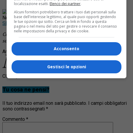
localizzazione esatti.
Elenco dei partner
.
Rimani aggiornato seguendoci su Google
Alcuni fornitori potrebbero trattare i tuoi dati personali sulla
base dell'interesse legittimo, al quale puoi opporti gestendo
News!
le tue opzioni qui sotto. Cerca un link in fondo a questa
SEGUICI
pagina o nel menu del sito per gestire o revocare il consenso
nelle impostazioni della privacy e dei cookie.
Continua a leggere le notizie di
Notizia Oggi Borgosesia
e
segui la nostra
pagina Facebook
Acconsento
Argomenti correlati:
carabinieri
minacce
prostituta
Gestisci le opzioni
Clicca per commentare
Tu cosa ne pensi?
Il tuo indirizzo email non sarà pubblicato.
I campi obbligatori
sono contrassegnati
*
Commento
*