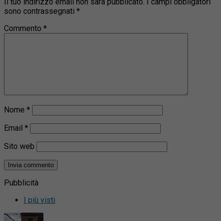
Il tuo indirizzo email non sarà pubblicato.
I campi obbligatori
sono contrassegnati
*
Commento
*
Nome
*
Email
*
Sito web
Pubblicità
I più visti