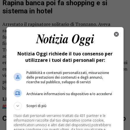
Rapina banca poi fa shopping e si
sistema in hotel
Arrestato il rapinatore solitario di Tronzano. Aveva
rapinato 20mila euro alla filiale Biverbanca dandosi alla
fuga, rintracciato dai carabinieri a Novara. In manette è
finito O.M., 21enne di origine marocchina residente a
Tronzano Vercellese, già pregiudicato. L’episodio è
Notizia Oggi richiede il tuo consenso per
accaduto martedì 11 giugno. Un uomo a volto scoperto è
utilizzare i tuoi dati personali per:
entrato nella filiale: aveva in mano un oggetto risultato poi
essere una lima da falegname ed ha cominciato ad agire con
Pubblicità e contenuti personalizzati, misurazione
violenza, gridando e gettando a terra gli oggetti ed i
delle prestazioni dei contenuti e degli annunci,
pieghevoli pubblicitari che si trovava davanti posti sul
ricerche sul pubblico, sviluppo di servizi
bancone.
Archiviare informazioni su dispositivo e/o accedervi
LEGGI ANCHE:
Esclusivo Grignasco: i ladri mentre
assaltano il bancomat
Scopri di più
I tuoi dati personali verranno trattati da 431 partner e le
Con urla e minacce ottiene 20.000 euro
informazioni raccolte dal tuo dispositivo (come cookie,
identificatori univoci e altri dati del dispositivo) potrebbero
essere condivise con questi ultimi, da loro visualizzate e