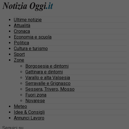
Ultime notizie
Attualità
Cronaca
Economia e scuola
Politica
Cultura e turismo
Sport
Zone
Borgosesia e dintorni
Gattinara e dintorni
Varallo e alta Valsesia
Serravalle e Grignasco
Sessera, Trivero, Mosso
Fuori zona
Novarese
Meteo
Idee & Consigli
Annunci Lavoro
Seguici su