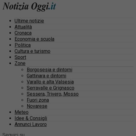
Ultime notizie
Attualità
Cronaca
Economia e scuola
Politica
Cultura e turismo
Sport
Zone
Borgosesia e dintorni
Gattinara e dintorni
Varallo e alta Valsesia
Serravalle e Grignasco
Sessera, Trivero, Mosso
Fuori zona
Novarese
Meteo
Idee & Consigli
Annunci Lavoro
Seguici su