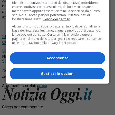
identificatori univoci e altri dati del dispositivo) potrebbero
etti di cocaina. Ha patteggiato la pena per traffico
essere condivise con questi ultimi, da loro visualizzate e
internazionale di droga. A suo carico oltre alla condanna
memorizzate oppure essere usate nello specifico da questo
sito. Noi e i nostri partner potremmo utilizzare dati di
anche una multa da 14mila euro.
localizzazione esatti.
Elenco dei partner
.
Alcuni fornitori potrebbero trattare i tuoi dati personali sulla
base dell'interesse legittimo, al quale puoi opporti gestendo
le tue opzioni qui sotto. Cerca un link in fondo a questa
LEGGI NOTIZIA OGGI DA CASA: IL TUO GIORNALE
pagina o nel menu del sito per gestire o revocare il consenso
COMPLETO IN VERSIONE DIGITALE
nelle impostazioni della privacy e dei cookie.
Rimani aggiornato seguendoci su Google
News!
Acconsento
SEGUICI
Continua a leggere le notizie di
Notizia Oggi Borgosesia
e
Gestisci le opzioni
segui la nostra
pagina Facebook
Argomenti correlati:
droga
Clicca per commentare