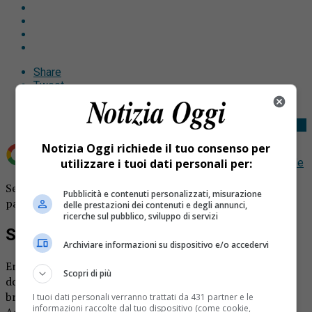
Share
Tweet
Notizia Oggi richiede il tuo consenso per
Aggiungi Notizia Oggi.it come
Fonte preferita su Google
utilizzare i tuoi dati personali per:
Setti etti di cocaina addosso, un brasiliano di 33 anni
Pubblicità e contenuti personalizzati, misurazione
patteggia un anno e sei mesi.
delle prestazioni dei contenuti e degli annunci,
ricerche sul pubblico, sviluppo di servizi
Sei etti di cocaina
Archiviare informazioni su dispositivo e/o accedervi
Era stato fermato a febbraio dalla Finanza alla stazione
Scopri di più
doganale d Domodossola per un controllo, il 33enne
brasiliano viaggiava sul treno Ginevra-Milano Centrale.
I tuoi dati personali verranno trattati da 431 partner e le
informazioni raccolte dal tuo dispositivo (come cookie,
Addosso aveva 73 ovuli sotto i vestiti per un totale di sei