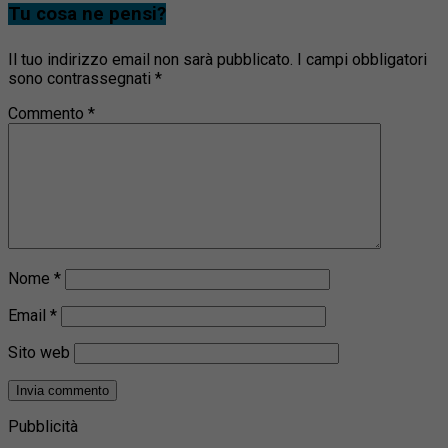
Tu cosa ne pensi?
Il tuo indirizzo email non sarà pubblicato.
I campi obbligatori
sono contrassegnati
*
Commento
*
Nome
*
Email
*
Sito web
Pubblicità