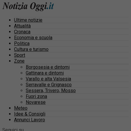
Ultime notizie
Attualità
Cronaca
Economia e scuola
Politica
Cultura e turismo
Sport
Zone
Borgosesia e dintorni
Gattinara e dintorni
Varallo e alta Valsesia
Serravalle e Grignasco
Sessera, Trivero, Mosso
Fuori zona
Novarese
Meteo
Idee & Consigli
Annunci Lavoro
Seguici su