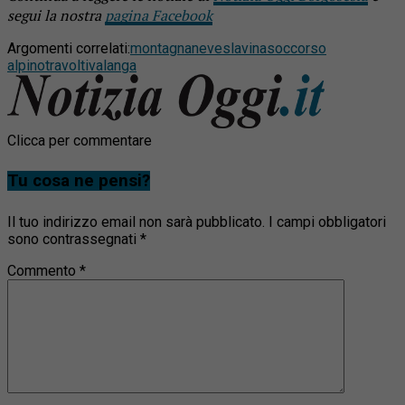
segui la nostra
pagina Facebook
Argomenti correlati:
montagna
neve
slavina
soccorso
alpino
travolti
valanga
Clicca per commentare
Tu cosa ne pensi?
Il tuo indirizzo email non sarà pubblicato.
I campi obbligatori
sono contrassegnati
*
Commento
*