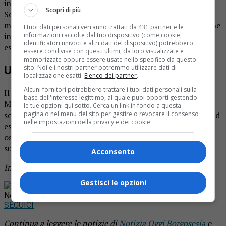
intervenendo gli operatori dell’elisoccorso e quelli del
Scopri di più
Soccorso Alpino, aiutati anche dai cani da valanga. Al
momento non è noto con certezza quante siano le persone
I tuoi dati personali verranno trattati da 431 partner e le
in difficoltà: secondo le prime testimonianze, potrebbero
informazioni raccolte dal tuo dispositivo (come cookie,
identificatori univoci e altri dati del dispositivo) potrebbero
essere circa una decina.
essere condivise con questi ultimi, da loro visualizzate e
memorizzate oppure essere usate nello specifico da questo
Un’altra valanga sul Monviso
sito. Noi e i nostri partner potremmo utilizzare dati di
localizzazione esatti.
Elenco dei partner
.
Alcuni fornitori potrebbero trattare i tuoi dati personali sulla
Il Soccorso Alpino è già intervenuto sul massiccio del
base dell'interesse legittimo, al quale puoi opporti gestendo
Monviso per un’altra slavina. Una persona era rimasta
le tue opzioni qui sotto. Cerca un link in fondo a questa
sotto la neve. I suoi compagni di escursione sono riusciti ad
pagina o nel menu del sito per gestire o revocare il consenso
nelle impostazioni della privacy e dei cookie.
estrarla dalla neve. I soccorritori l’hanno trasportata in
ospedale con un viaggio in elicottero. Fortunatamente, le
sue condizioni non paiono destare preoccupazione.
Acconsento
Immagine di repertorio
Gestisci le opzioni
Rimani aggiornato seguendoci su Google
News!
SEGUICI
Continua a leggere le notizie di
Notizia Oggi Borgosesia
e