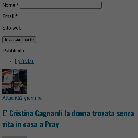
Nome
*
Email
*
Sito web
Pubblicità
I più visti
Attualità
2 giorni fa
E’ Cristina Cagnardi la donna trovata senza
vita in casa a Pray