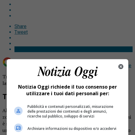
Share
Tweet
Aggiungi Notizia Oggi.it come
Fonte preferita su Google
Travolti dalla valanga a Sestriere: i soccorritori sono al
lavoro per recuperare delle persone sepolte dalla neve.
Notizia Oggi richiede il tuo consenso per
utilizzare i tuoi dati personali per:
Travolti dalla valanga
Pubblicità e contenuti personalizzati, misurazione
Alcune persone sono state travolte da una valanga nella
delle prestazioni dei contenuti e degli annunci,
zona di Sestriere. A Punta Rognosa, 3mila metri di quota, si
ricerche sul pubblico, sviluppo di servizi
è staccata una slavina di medie dimensioni in seguito a
Archiviare informazioni su dispositivo e/o accedervi
un’abbondante nevicata delle ultime ore. Sul posto stanno