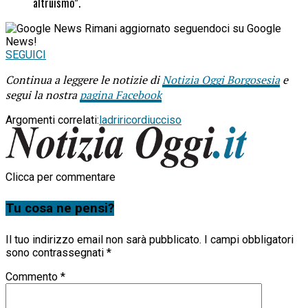
altruismo”.
Rimani aggiornato seguendoci su Google
News!
SEGUICI
Continua a leggere le notizie di
Notizia Oggi Borgosesia
e
segui la nostra
pagina Facebook
Argomenti correlati:
ladri
ricordi
ucciso
Clicca per commentare
Tu cosa ne pensi?
Il tuo indirizzo email non sarà pubblicato.
I campi obbligatori
sono contrassegnati
*
Commento
*