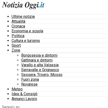
Ultime notizie
Attualità
Cronaca
Economia e scuola
Politica
Cultura e turismo
Sport
Zone
Borgosesia e dintorni
Gattinara e dintorni
Varallo e alta Valsesia
Serravalle e Grignasco
Sessera, Trivero, Mosso
Fuori zona
Novarese
Meteo
Idee & Consigli
Annunci Lavoro
Seguici su