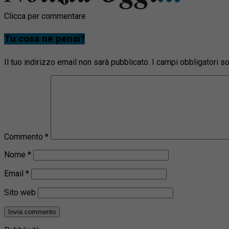
Clicca per commentare
Tu cosa ne pensi?
Il tuo indirizzo email non sarà pubblicato.
I campi obbligatori 
Commento
*
Nome
*
Email
*
Sito web