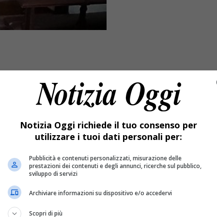
Notizia Oggi richiede il tuo consenso per
utilizzare i tuoi dati personali per:
Pubblicità e contenuti personalizzati, misurazione delle
prestazioni dei contenuti e degli annunci, ricerche sul pubblico,
o. Molte opere sono anche state sfregiate e danneggiate gravem
sviluppo di servizi
anciano nel parchetto
Archiviare informazioni su dispositivo e/o accedervi
otta a Novara. L’altra notte ignoti hanno forzato e danneggiato
Scopri di più