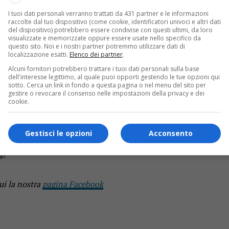
Molti di questi sono anche stati sfregiati e danneggiati gravem
I tuoi dati personali verranno trattati da 431 partner e le informazioni
i della Via Crucis rubati nel 2017
raccolte dal tuo dispositivo (come cookie, identificatori univoci e altri dati
del dispositivo) potrebbero essere condivise con questi ultimi, da loro
visualizzate e memorizzate oppure essere usate nello specifico da
questo sito. Noi e i nostri partner potremmo utilizzare dati di
localizzazione esatti.
Elenco dei partner
.
simo Volpati – irrispettoso nei confronti sia di coloro che ge
Alcuni fornitori potrebbero trattare i tuoi dati personali sulla base
ana e al quartiere, oltre che essere un atto sacrilego. Sono in 
dell'interesse legittimo, al quale puoi opporti gestendo le tue opzioni qui
sotto. Cerca un link in fondo a questa pagina o nel menu del sito per
gestire o revocare il consenso nelle impostazioni della privacy e dei
a celebrato di riparazione nella chiesetta stessa. «Personalme
cookie.
mandante di una legione dell’Impero romano. Interceda lui per le 
Gestisci le opzioni
Acconsento
 chiesa della Madonnina in via della Rotta e li lanciano n
s!
ui la nostra
pagina Facebook