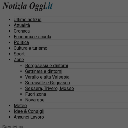
Ultime notizie
Attualità
Cronaca
Economia e scuola
Politica
Cultura e turismo
Sport
Zone
Borgosesia e dintorni
Gattinara e dintorni
Varallo e alta Valsesia
Serravalle e Grignasco
Sessera, Trivero, Mosso
Fuori zona
Novarese
Meteo
Idee & Consigli
Annunci Lavoro
Seguici su