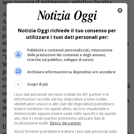
non conosce il patrimonio artistico locale».
A curare la rassegna saranno l’ideatore
Alessandro Dealberto, fotografo varallese, e
Giovanni Magnoli, in arte ReFreshInk, artista e
Notizia Oggi richiede il tuo consenso per
protagonista di molti eventi e festival in Italia e
utilizzare i tuoi dati personali per:
all’estero, che di recente ha realizzato un murales
nel quartiere La Défense di Parigi. Il celebre
Pubblicità e contenuti personalizzati, misurazione
delle prestazioni dei contenuti e degli annunci,
“David” del Tanzio verrà realizzato da Ravo
ricerche sul pubblico, sviluppo di servizi
Mattoni (che di recente è stato in città per un
primo sopralluogo) sul muro di un palazzo in
Archiviare informazioni su dispositivo e/o accedervi
centro a Varallo: «Dobbiamo solo decidere
Scopri di più
esattamente dove e quando – dice Botta -, ma sarà
un’opera grandiosa, di dieci per dodici metri
I tuoi dati personali verranno trattati da 431 partner e le
quadrati, che l’artista realizzerà completamente a
informazioni raccolte dal tuo dispositivo (come cookie,
identificatori univoci e altri dati del dispositivo) potrebbero
mano con le bombolette spray e che, ne sono
essere condivise con questi ultimi, da loro visualizzate e
sicuro, lascerà tutti a bocca aperta».
memorizzate oppure essere usate nello specifico da questo
sito. Noi e i nostri partner potremmo utilizzare dati di
localizzazione esatti.
Elenco dei partner
.
Un progetto che non si fermerà a questa prima
Alcuni fornitori potrebbero trattare i tuoi dati personali sulla
realizzazione, ma proseguirà nel 2018 sempre con