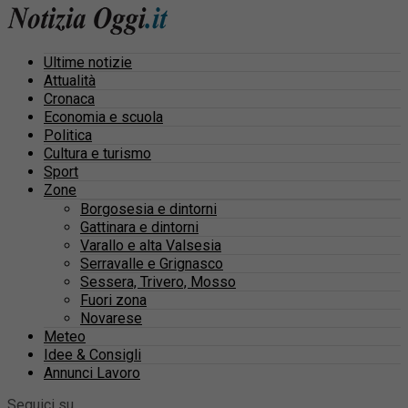
Ultime notizie
Attualità
Cronaca
Economia e scuola
Politica
Cultura e turismo
Sport
Zone
Borgosesia e dintorni
Gattinara e dintorni
Varallo e alta Valsesia
Serravalle e Grignasco
Sessera, Trivero, Mosso
Fuori zona
Novarese
Meteo
Idee & Consigli
Annunci Lavoro
Seguici su