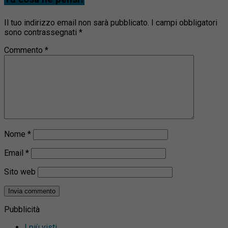
Il tuo indirizzo email non sarà pubblicato.
I campi obbligatori
sono contrassegnati
*
Commento
*
Nome
*
Email
*
Sito web
Pubblicità
I più visti