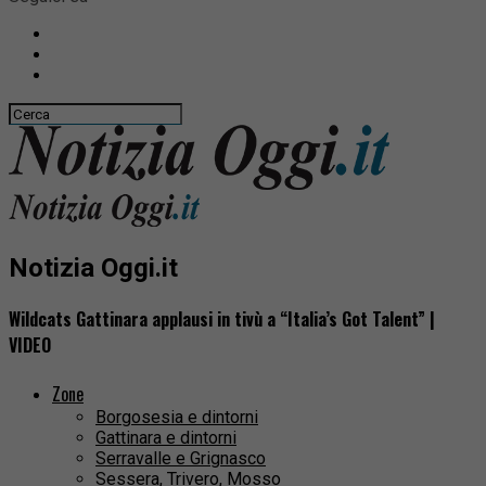
Notizia Oggi.it
Wildcats Gattinara applausi in tivù a “Italia’s Got Talent” |
VIDEO
Zone
Borgosesia e dintorni
Gattinara e dintorni
Serravalle e Grignasco
Sessera, Trivero, Mosso