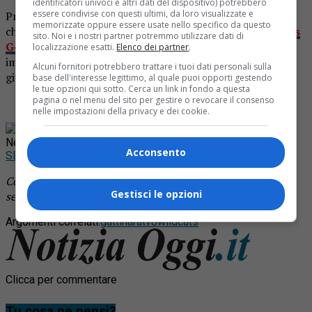
identificatori univoci e altri dati del dispositivo) potrebbero
essere condivise con questi ultimi, da loro visualizzate e
Prestazione da applausi e giudici entusiasti delle
memorizzate oppure essere usate nello specifico da questo
cheerleaders valsesiane, in 26
presenti al format “Italia’s
sito. Noi e i nostri partner potremmo utilizzare dati di
Got Talent” nella serata di mercoledì 23 gennaio
. Le
localizzazione esatti.
Elenco dei partner
.
immagini parlano da sole, così come i commenti della
Alcuni fornitori potrebbero trattare i tuoi dati personali sulla
giuria.
base dell'interesse legittimo, al quale puoi opporti gestendo
le tue opzioni qui sotto. Cerca un link in fondo a questa
pagina o nel menu del sito per gestire o revocare il consenso
nelle impostazioni della privacy e dei cookie.
Rimani aggiornato seguendoci su Google
News!
Acconsento
SEGUICI
Continua a leggere le notizie di
Notizia Oggi Borgosesia
e
Gestisci le opzioni
segui la nostra
pagina Facebook
Argomenti correlati:
gattinara
tv8
wildcats
Clicca per commentare
Tu cosa ne pensi?