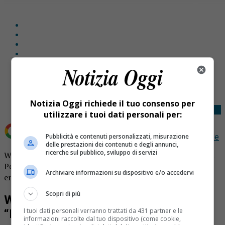
Share
Tweet
Notizia Oggi richiede il tuo consenso per
utilizzare i tuoi dati personali per:
Pubblicità e contenuti personalizzati, misurazione
Aggiungi Notizia Oggi.it come
Fonte preferita su Google
delle prestazioni dei contenuti e degli annunci,
ricerche sul pubblico, sviluppo di servizi
Wildcats Gattinara applausi in tivù a “Italia’s Got Talent”.
Performance stellare andata in onda su Canale TV8:
Archiviare informazioni su dispositivo e/o accedervi
entusiasti i giudici.
Scopri di più
Wildcats Gattinara applausi in tivù a
I tuoi dati personali verranno trattati da 431 partner e le
“Italia’s Got Talent”
informazioni raccolte dal tuo dispositivo (come cookie,