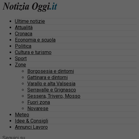
Ultime notizie
Attualità
Cronaca
Economia e scuola
Politica
Cultura e turismo
Sport
Zone
Borgosesia e dintorni
Gattinara e dintorni
Varallo e alta Valsesia
Serravalle e Grignasco
Sessera, Trivero, Mosso
Fuori zona
Novarese
Meteo
Idee & Consigli
Annunci Lavoro
Seguici su