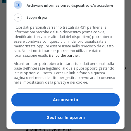
Archiviare informazioni su dispositivo e/o accedervi
Scopri di più
I tuoi dati personali verranno trattati da 431 partner e le
Luisella Bidese
informazioni raccolte dal tuo dispositivo (come cookie,
identificatori univoci e altri dati del dispositivo) potrebbero
3 Maggio 2026 at 23:18
essere condivise con questi ultimi, da loro visualizzate e
memorizzate oppure essere usate nello specifico da questo
sito. Noi e i nostri partner potremmo utilizzare dati di
mi permetto di segnalare che nelle nostre bellissime
localizzazione esatti.
Elenco dei partner
.
zone adiacenti alla Baraggia, pare che saranno
espropriati 700000 mq di terreni agricoli per installare
Alcuni fornitori potrebbero trattare i tuoi dati personali sulla
un parco fotovoltaico da multinazionali che non portano
base dell'interesse legittimo, al quale puoi opporti gestendo
le tue opzioni qui sotto. Cerca un link in fondo a questa
reddito al nostro stato, ma che usufruiscono di
pagina o nel menu del sito per gestire o revocare il consenso
finanziamenti europei, in questo non c’è niente da
nelle impostazioni della privacy e dei cookie.
obiettare???
Rispondi
Acconsento
Gestisci le opzioni
Giovanni Sella
4 Maggio 2026 at 8:03