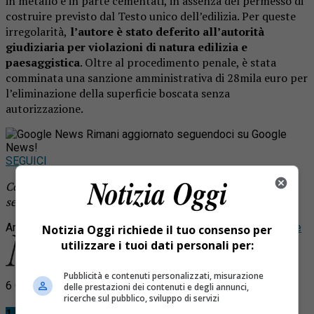
in metallo e in parte cementati, in assenza del permesso di
costruire previsto dal Testo unico dell’edilizia. Per queste
irregolarità,
l’autore è stato deferito all’autorità
giudiziaria per violazioni di natura edilizia e
paesaggistica
. Oltre al procedimento penale, è stata
comminata una sanzione amministrativa di 28mila euro per
l’eliminazione della superficie boscata senza
autorizzazione.
Rimani aggiornato seguendoci su Google
News!
SEGUICI
Continua a leggere le notizie di
Notizia Oggi Borgosesia
e
segui la nostra
pagina Facebook
Argomenti correlati:
abbattimento
bosco
sanzione
villa cortese
Notizia Oggi richiede il tuo consenso per
utilizzare i tuoi dati personali per:
Pubblicità e contenuti personalizzati, misurazione
6 Commenti
delle prestazioni dei contenuti e degli annunci,
ricerche sul pubblico, sviluppo di servizi
1 Commento