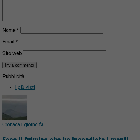
Nome
*
Email
*
Sito web
Pubblicità
I più visti
Cronaca
1 giorno fa
Ecco il fulmine che ha incendiato i monti