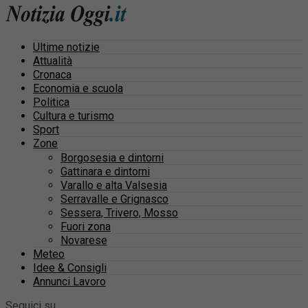
Ultime notizie
Attualità
Cronaca
Economia e scuola
Politica
Cultura e turismo
Sport
Zone
Borgosesia e dintorni
Gattinara e dintorni
Varallo e alta Valsesia
Serravalle e Grignasco
Sessera, Trivero, Mosso
Fuori zona
Novarese
Meteo
Idee & Consigli
Annunci Lavoro
Seguici su