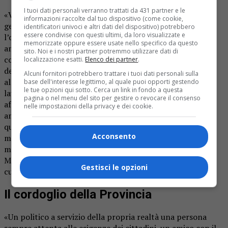
I tuoi dati personali verranno trattati da 431 partner e le
«Valter ha sempre avuto un grande cuore e una profonda
informazioni raccolte dal tuo dispositivo (come cookie,
generosità, un uomo serio e affidabile con cui ho avuto
identificatori univoci e altri dati del dispositivo) potrebbero
essere condivise con questi ultimi, da loro visualizzate e
l’onore di percorrere un lungo cammino politico e
memorizzate oppure essere usate nello specifico da questo
amministrativo. Una persona su cui ho inoltre potuto
sito. Noi e i nostri partner potremmo utilizzare dati di
contare negli ultimi anni su un aspetto della città, quello
localizzazione esatti.
Elenco dei partner
.
dell’urbanistica e dello sviluppo di Novara, in cui, grazie
Alcuni fornitori potrebbero trattare i tuoi dati personali sulla
all’attività continua e professionale di Valter, abbiamo
base dell'interesse legittimo, al quale puoi opporti gestendo
le tue opzioni qui sotto. Cerca un link in fondo a questa
lavorato davvero tanto. È stato un amministratore
pagina o nel menu del sito per gestire o revocare il consenso
affidabile, una persona su cui poter contare sia a livello
nelle impostazioni della privacy e dei cookie.
amministrativo che personale. È un enorme dispiacere
quanto accaduto. Novara perde una figura degna del
Acconsento
massimo rispetto e stima. Le più profonde condoglianze
mie, dell’amministrazione e della città alla moglie
Mariangela, a suo figlio Luca e a tutta la tua famiglia con
Gestisci le opzioni
cui oggi condividiamo un grande dolore».
Il cordoglio della Provincia
«Un politico a servizio della propria realtà una persona