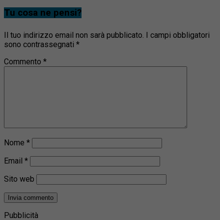
Tu cosa ne pensi?
Il tuo indirizzo email non sarà pubblicato.
I campi obbligatori
sono contrassegnati
*
Commento
*
Nome
*
Email
*
Sito web
Pubblicità