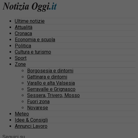
Ultime notizie
Attualità
Cronaca
Economia e scuola
Politica
Cultura e turismo
Sport
Zone
Borgosesia e dintorni
Gattinara e dintorni
Varallo e alta Valsesia
Serravalle e Grignasco
Sessera, Trivero, Mosso
Fuori zona
Novarese
Meteo
Idee & Consigli
Annunci Lavoro
Seguici su