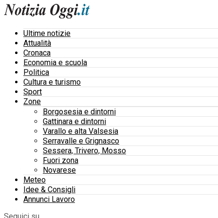
Ultime notizie
Attualità
Cronaca
Economia e scuola
Politica
Cultura e turismo
Sport
Zone
Borgosesia e dintorni
Gattinara e dintorni
Varallo e alta Valsesia
Serravalle e Grignasco
Sessera, Trivero, Mosso
Fuori zona
Novarese
Meteo
Idee & Consigli
Annunci Lavoro
Seguici su