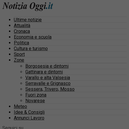
Ultime notizie
Attualità
Cronaca
Economia e scuola
Politica
Cultura e turismo
Sport
Zone
Borgosesia e dintorni
Gattinara e dintorni
Varallo e alta Valsesia
Serravalle e Grignasco
Sessera, Trivero, Mosso
Fuori zona
Novarese
Meteo
Idee & Consigli
Annunci Lavoro
Seguici su