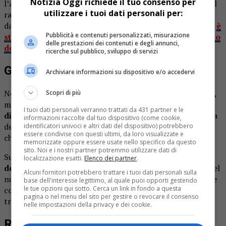
Notizia Oggi richiede il tuo consenso per
l’acqua arrivava alla vita. Secondo le prime ricostruzioni, il
utilizzare i tuoi dati personali per:
ragazzo è scivolato ed è stato subito portato verso valle
dalla forza dell’acqua. Da ricordare che solo l’altro giorno
è
Pubblicità e contenuti personalizzati, misurazione
stato recuperato il corpo senza vita di un 12enne morto
delle prestazioni dei contenuti e degli annunci,
dopo un bagno nel Sesia
a Vercelli.
ricerche sul pubblico, sviluppo di servizi
Gli amici hanno provato a salvarlo
Archiviare informazioni su dispositivo e/o accedervi
Nei primi istanti i coetanei hanno tentato di raggiungerlo,
Scopri di più
ma l
a corrente ha reso impossibile ogni intervento
I tuoi dati personali verranno trattati da 431 partner e le
diretto
. Dopo pochi metri il giovane è scomparso alla vista
informazioni raccolte dal tuo dispositivo (come cookie,
del gruppo, che ha dato immediatamente l’allarme
identificatori univoci e altri dati del dispositivo) potrebbero
essere condivise con questi ultimi, da loro visualizzate e
chiedendo aiuto.
memorizzate oppure essere usate nello specifico da questo
sito. Noi e i nostri partner potremmo utilizzare dati di
Sul posto
sono arrivate le squadre dei vigili del fuoco
localizzazione esatti.
Elenco dei partner
.
del distaccamento di Pinerolo
, insieme agli specialisti del
Alcuni fornitori potrebbero trattare i tuoi dati personali sulla
nucleo Saf, addestrati per gli interventi in zone impervie e
base dell'interesse legittimo, al quale puoi opporti gestendo
le tue opzioni qui sotto. Cerca un link in fondo a questa
corsi d’acqua. Le operazioni si sono concentragte nel
pagina o nel menu del sito per gestire o revocare il consenso
tratto di Porte, tra ponte Palestro e ponte San Martino.
nelle impostazioni della privacy e dei cookie.
Ritrovato senza vita