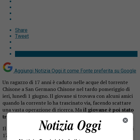
Share
Tweet
Aggiungi Notizia Oggi.it come
Fonte preferita su Google
Un ragazzo di 17 anni è caduto nelle acque del torrente
Chisone a San Germano Chisone nel tardo pomeriggio di
ieri, lunedì 1 giugno. Il giovane si trovava con alcuni amici
quando la corrente lo ha trascinato via, facendo scattare
una vasta operazione di ricerca. Ma
il giovane è poi stato
trovato ormai senza vita
.
Il gruppo, formato da una decina di adolescenti tra i 16 e i
17 anni, era sulle rocce in un tratto del torrente dove