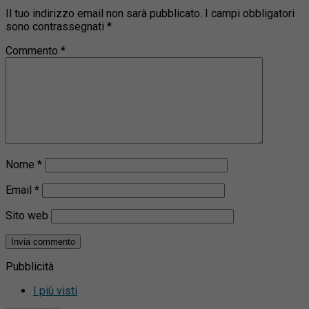
Il tuo indirizzo email non sarà pubblicato.
I campi obbligatori
sono contrassegnati
*
Commento
*
Nome
*
Email
*
Sito web
Pubblicità
I più visti