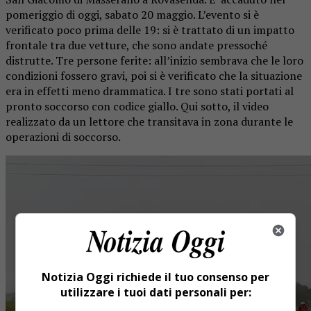
pomeriggio di oggi, sabato 20 maggio. L’evento si è
verificato poco prima delle 19: si è trattato di un impatto
frontale tra due vetture, che sono andate pressoché
distrutte. Tre persone ferite: all’inizio sembrava che le loro
condizioni fossero gravi, poi si è verificato che la situazione
era in effetti meno drammatica. I tre sono stati portati al
pronto soccorso con codice giallo. Qui sotto, il video
realizzato da un lettore che transitava in zona durante le
operazioni di soccorso.
Notizia Oggi richiede il tuo consenso per
utilizzare i tuoi dati personali per: