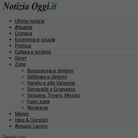
Ultime notizie
Attualità
Cronaca
Economia e scuola
Politica
Cultura e turismo
Sport
Zone
Borgosesia e dintorni
Gattinara e dintorni
Varallo e alta Valsesia
Serravalle e Grignasco
Sessera, Trivero, Mosso
Fuori zona
Novarese
Meteo
Idee & Consigli
Annunci Lavoro
Seguici su