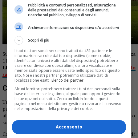
Pubblicità e contenuti personalizzati, misurazione
delle prestazioni dei contenuti e degli annunci,
ricerche sul pubblico, sviluppo di servizi
Archiviare informazioni su dispositivo e/o accedervi
Scopri di più
I tuoi dati personali verranno trattati da 431 partner e le
Sul posto si sono portati i sanitari del servizio di emergenza
informazioni raccolte dal tuo dispositivo (come cookie,
118, i vigili del fuoco e i carabinieri.
identificatori univoci e altri dati del dispositivo) potrebbero
essere condivise con questi ultimi, da loro visualizzate e
LEGGI ANCHE:
Frontale nel sottopasso della A4: morto
memorizzate oppure essere usate nello specifico da questo
ragazzo di 19 anni
sito. Noi e i nostri partner potremmo utilizzare dati di
localizzazione esatti.
Elenco dei partner
.
Chiamato anche l’elicottero
Alcuni fornitori potrebbero trattare i tuoi dati personali sulla
base dell'interesse legittimo, al quale puoi opporti gestendo
le tue opzioni qui sotto. Cerca un link in fondo a questa
Uno dei feriti (quello che appunto sembrava
pagina o nel menu del sito per gestire o revocare il consenso
particolarmente grave) è stato trasportato in elicottero
nelle impostazioni della privacy e dei cookie.
all’ospedale, mentre gli altri due hanno raggiunto il pronto
soccorso in ambulanza.
Acconsento
Come accennato, sul luogo dell’incidente sono intervenuti i