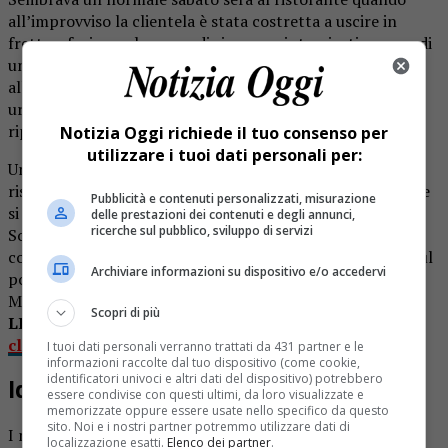
all’improvviso la clientela è stata costretta a uscire in
fretta e furia per la paura di rimanere intossicati a causa di
una bravata compiuta da due ragazze. Le quali,
all’improvviso, hanno spruzzato in aria dello spray
urticante al peperoncino. E’ accaduto a San Mauro e lo
riportano i colleghi di
Prima Settimo
.
Notizia Oggi richiede il tuo consenso per
utilizzare i tuoi dati personali per:
Un gesto che poteva avere conseguenze ben più gravi
rispetto al bilancio conclusivo, visto che nessun avventore
Pubblicità e contenuti personalizzati, misurazione
si è dovuto recare in ospedale o ricorrere a cure mediche.
delle prestazioni dei contenuti e degli annunci,
ricerche sul pubblico, sviluppo di servizi
Solo tre clienti, a scopo precauzionale, si sono fatti
controllare nel piazzale dai sanitari del 118 intervenuti sul
Archiviare informazioni su dispositivo e/o accedervi
posto. Con loro, anche i carabinieri della stazione di San
Mauro e un mezzo dei vigili del fuoco.
Scopri di più
LEGGI ANCHE:
Spruzza lo spray al peperoncino in
classe per evitare la lezione di inglese
I tuoi dati personali verranno trattati da 431 partner e le
informazioni raccolte dal tuo dispositivo (come cookie,
identificatori univoci e altri dati del dispositivo) potrebbero
Identificate le due responsabili
essere condivise con questi ultimi, da loro visualizzate e
memorizzate oppure essere usate nello specifico da questo
sito. Noi e i nostri partner potremmo utilizzare dati di
I militari dell’Arma hanno subito provato a ricostruire la
localizzazione esatti.
Elenco dei partner
.