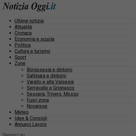
Ultime notizie
Attualità
Cronaca
Economia e scuola
Politica
Cultura e turismo
Sport
Zone
Borgosesia e dintorni
Gattinara e dintorni
Varallo e alta Valsesia
Serravalle e Grignasco
Sessera, Trivero, Mosso
Fuori zona
Novarese
Meteo
Idee & Consigli
Annunci Lavoro
Seguici su