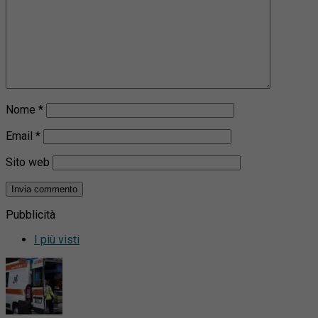
Nome
*
Email
*
Sito web
Pubblicità
I più visti