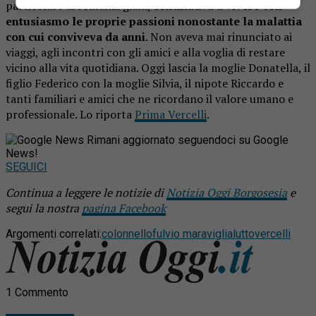
particolare di romanzi gialli,
continuava a vivere con
entusiasmo le proprie passioni nonostante la malattia
con cui conviveva da anni
. Non aveva mai rinunciato ai
viaggi, agli incontri con gli amici e alla voglia di restare
vicino alla vita quotidiana. Oggi lascia la moglie Donatella, il
figlio Federico con la moglie Silvia, il nipote Riccardo e
tanti familiari e amici che ne ricordano il valore umano e
professionale. Lo riporta
Prima Vercelli
.
Rimani aggiornato seguendoci su Google
News!
SEGUICI
Continua a leggere le notizie di
Notizia Oggi Borgosesia
e
segui la nostra
pagina Facebook
Argomenti correlati:
colonnello
fulvio maraviglia
lutto
vercelli
1 Commento