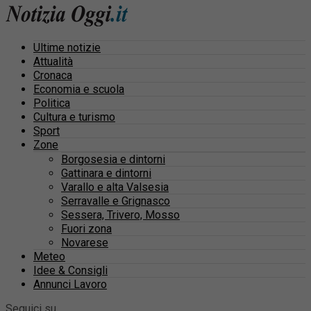
Ultime notizie
Attualità
Cronaca
Economia e scuola
Politica
Cultura e turismo
Sport
Zone
Borgosesia e dintorni
Gattinara e dintorni
Varallo e alta Valsesia
Serravalle e Grignasco
Sessera, Trivero, Mosso
Fuori zona
Novarese
Meteo
Idee & Consigli
Annunci Lavoro
Seguici su