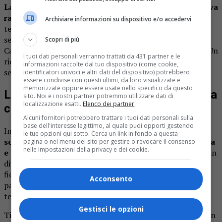
La sua carriera si era poi conclusa a Novara, dove aveva
raggiunto il grado di colonnello
dopo essere stato
Archiviare informazioni su dispositivo e/o accedervi
tenente colonnello. Un percorso lungo e prestigioso,
segnato anche dal conferimento dell’onorificenza di
Scopri di più
Cavaliere dell’Ordine al Merito della Repubblica Italiana. Un
I tuoi dati personali verranno trattati da 431 partner e le
riconoscimento che aveva premiato anni di impegno al
informazioni raccolte dal tuo dispositivo (come cookie,
servizio dello Stato e dei cittadini.
identificatori univoci e altri dati del dispositivo) potrebbero
essere condivise con questi ultimi, da loro visualizzate e
memorizzate oppure essere usate nello specifico da questo
L’amore per Vercelli e la passione per la
sito. Noi e i nostri partner potremmo utilizzare dati di
localizzazione esatti.
Elenco dei partner
.
cultura
Alcuni fornitori potrebbero trattare i tuoi dati personali sulla
base dell'interesse legittimo, al quale puoi opporti gestendo
Insieme alla moglie Donatella Petrucci, Maraviglia
aveva
le tue opzioni qui sotto. Cerca un link in fondo a questa
scelto di mettere radici a Vercelli acquistando una casa
pagina o nel menu del sito per gestire o revocare il consenso
nelle impostazioni della privacy e dei cookie.
e costruendo qui la propria vita
dopo gli anni trascorsi in
diverse città del Nord Italia. Nonostante le origini
fiorentine, si era profondamente affezionato alla città e
Acconsento
partecipava spesso alle iniziative culturali organizzate sul
territorio.
Gestisci le opzioni
Tifoso della Fiorentina e grande appassionato di lettura, in