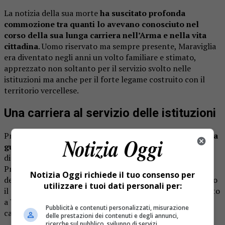
La notizia della sua morte
ha suscitato profonda
commozione tra quanti lo avevano conosciuto nel
corso della sua lunga carriera nell’Arma e nella vita
cittadina
. Uomo riservato ma sempre presente, Maraviglia
era diventato negli anni un volto familiare e stimato,
apprezzato non soltanto per il servizio svolto nelle
istituzioni ma anche per il forte legame costruito con il
territorio vercellese.
Una carriera al servizio delle istituzioni
Prima dell’esperienza vercellese,
Fulvio Maraviglia aveva
guidato la Compagnia di Luino dal 1996 al 1999
,
distinguendosi per professionalità e capacità umane.
Proprio in quegli anni aveva saputo conquistare la stima
Notizia Oggi richiede il tuo consenso per
della comunità locale e dei colleghi con cui aveva condiviso
utilizzare i tuoi dati personali per:
il servizio quotidiano. Terminato quell’incarico, era arrivato
a Vercelli per assumere il comando della Compagnia
Pubblicità e contenuti personalizzati, misurazione
carabinieri.
delle prestazioni dei contenuti e degli annunci,
ricerche sul pubblico, sviluppo di servizi