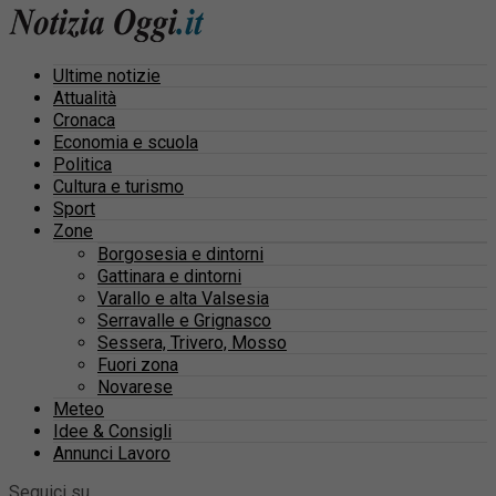
Ultime notizie
Attualità
Cronaca
Economia e scuola
Politica
Cultura e turismo
Sport
Zone
Borgosesia e dintorni
Gattinara e dintorni
Varallo e alta Valsesia
Serravalle e Grignasco
Sessera, Trivero, Mosso
Fuori zona
Novarese
Meteo
Idee & Consigli
Annunci Lavoro
Seguici su