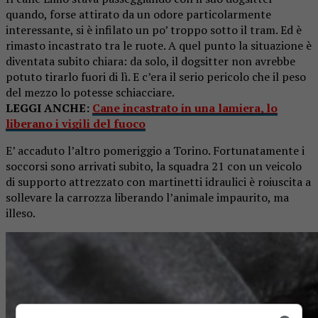
quando, forse attirato da un odore particolarmente
interessante, si è infilato un po’ troppo sotto il tram. Ed è
rimasto incastrato tra le ruote. A quel punto la situazione è
diventata subito chiara: da solo, il dogsitter non avrebbe
potuto tirarlo fuori di lì. E c’era il serio pericolo che il peso
del mezzo lo potesse schiacciare.
LEGGI ANCHE:
Cane incastrato in una lamiera, lo
liberano i vigili del fuoco
E’ accaduto l’altro pomeriggio a Torino. Fortunatamente i
soccorsi sono arrivati subito, la squadra 21 con un veicolo
di supporto attrezzato con martinetti idraulici è roiuscita a
sollevare la carrozza liberando l’animale impaurito, ma
illeso.