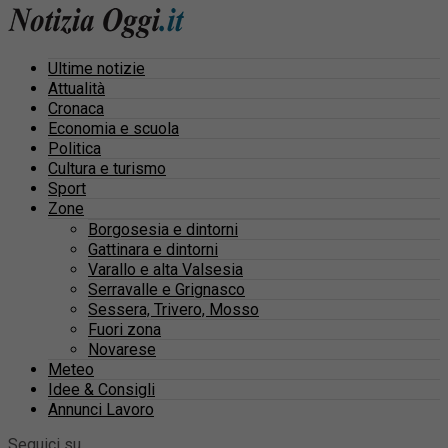
Ultime notizie
Attualità
Cronaca
Economia e scuola
Politica
Cultura e turismo
Sport
Zone
Borgosesia e dintorni
Gattinara e dintorni
Varallo e alta Valsesia
Serravalle e Grignasco
Sessera, Trivero, Mosso
Fuori zona
Novarese
Meteo
Idee & Consigli
Annunci Lavoro
Seguici su