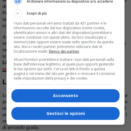
Archiviare informazioni su dispositivo e/o accedervi
dei plessi in deroga e mandare la propria decisione alla
Provincia di Vercelli tenendo conto della consistenza
Scopri di più
numerica dei bambini attesi alla frequentazione della
I tuoi dati personali verranno trattati da 431 partner e le
scuola.
informazioni raccolte dal tuo dispositivo (come cookie,
identificatori univoci e altri dati del dispositivo) potrebbero
Anche l’istituto comprensivo si è dovuto esprimere in tal
essere condivise con questi ultimi, da loro visualizzate e
memorizzate oppure essere usate nello specifico da questo
senso e ha comunicato che nell’arco del prossimo triennio
sito. Noi e i nostri partner potremmo utilizzare dati di
sarebbe stato opportuno considerare la chiusura della
localizzazione esatti.
Elenco dei partner
.
scuola primaria.
Alcuni fornitori potrebbero trattare i tuoi dati personali sulla
LEGGI ANCHE:
Ponzone chiude scuola Giletti: a
base dell'interesse legittimo, al quale puoi opporti gestendo
settembre i bambini a Ronco
le tue opzioni qui sotto. Cerca un link in fondo a questa
pagina o nel menu del sito per gestire o revocare il consenso
nelle impostazioni della privacy e dei cookie.
Le tre ipotesi allo studio
La prima ipotesi è quella che prevede di attivare una scuola
Acconsento
primaria paritaria (cioè privata). La seconda ipotizza invece
un servizio stabile per l’infanzia cioè per la fascia d’età 0-3
Gestisci le opzioni
anni. Infine, si pensa a una scuola professionalizzante per i
ragazzi che devono seguire il ciclo della scuola secondaria
di secondo grado.