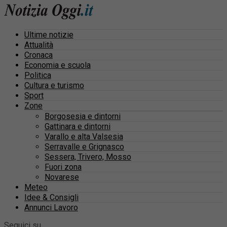
Ultime notizie
Attualità
Cronaca
Economia e scuola
Politica
Cultura e turismo
Sport
Zone
Borgosesia e dintorni
Gattinara e dintorni
Varallo e alta Valsesia
Serravalle e Grignasco
Sessera, Trivero, Mosso
Fuori zona
Novarese
Meteo
Idee & Consigli
Annunci Lavoro
Seguici su