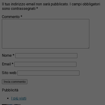
Il tuo indirizzo email non sarà pubblicato.
I campi obbligatori
sono contrassegnati
*
Commento
*
Nome
*
Email
*
Sito web
Pubblicità
I più visti