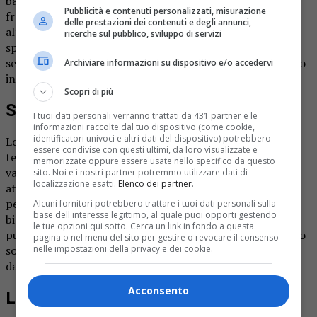
battistrada e si cercano tagli o sporgenze. Poi si passa ai
Pubblicità e contenuti personalizzati, misurazione
freni: le pastiglie devono avere spessore sufficiente,
delle prestazioni dei contenuti e degli annunci,
altrimenti vanno cambiate. Freni consumati allungano gli
ricerche sul pubblico, sviluppo di servizi
spazi di arresto e rischiano di tradire nel momento in cui
serve una frenata decisa, specialmente su fondo bagnato o
Archiviare informazioni su dispositivo e/o accedervi
in curva.
Scopri di più
Sterzo, sospensioni e cinghie
I tuoi dati personali verranno trattati da 431 partner e le
informazioni raccolte dal tuo dispositivo (come cookie,
identificatori univoci e altri dati del dispositivo) potrebbero
Lo
sterzo
deve essere preciso e senza giochi. Se l’auto
essere condivise con questi ultimi, da loro visualizzate e
tende a “tirare” da una parte o vibra, c’è qualcosa che non
memorizzate oppure essere usate nello specifico da questo
va. Gli
ammortizzatori
vanno controllati con la stessa
sito. Noi e i nostri partner potremmo utilizzare dati di
localizzazione esatti.
Elenco dei partner
.
attenzione: quando sono usurati, la tenuta di strada
peggiora e la macchina si comporta male in frenata. Non
Alcuni fornitori potrebbero trattare i tuoi dati personali sulla
base dell'interesse legittimo, al quale puoi opporti gestendo
bisogna dimenticare la
cinghia dei servizi
. Se si rompe,
le tue opzioni qui sotto. Cerca un link in fondo a questa
può causare danni gravi al motore e bloccare tutto. Meglio
pagina o nel menu del sito per gestire o revocare il consenso
nelle impostazioni della privacy e dei cookie.
sostituirla prima che salti, seguendo le scadenze indicate
dal costruttore.
Acconsento
Luci, climatizzazione e liquidi