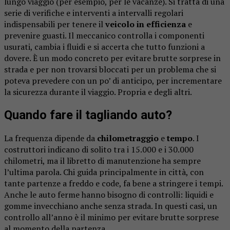
lungo viaggio (per esempio, per le vacanze). Si tratta di una
serie di verifiche e interventi a intervalli regolari
indispensabili per tenere il
veicolo in efficienza
e
prevenire guasti. Il meccanico controlla i componenti
usurati, cambia i fluidi e si accerta che tutto funzioni a
dovere. È un modo concreto per evitare brutte sorprese in
strada e per non trovarsi bloccati per un problema che si
poteva prevedere con un po’ di anticipo, per incrementare
la sicurezza durante il viaggio. Propria e degli altri.
Quando fare il tagliando auto?
La frequenza dipende da
chilometraggio
e
tempo
. I
costruttori indicano di solito tra i 15.000 e i 30.000
chilometri, ma il libretto di manutenzione ha sempre
l’ultima parola. Chi guida principalmente in città, con
tante partenze a freddo e code, fa bene a stringere i tempi.
Anche le auto ferme hanno bisogno di controlli: liquidi e
gomme invecchiano anche senza strada. In questi casi, un
controllo all’anno è il minimo per evitare brutte sorprese
al momento della partenza.