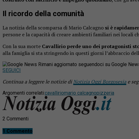
Il ricordo della comunità
La notizia della scomparsa di Mario Calcagno
si è rapidamen
persone e la capacità di creare ambienti familiari nei locali c
Con la sua morte
Cavallirio perde uno dei protagonisti sto
alla famiglia si sta stringendo in questi giorni l’abbraccio de
Rimani aggiornato seguendoci su Google New
SEGUICI
Continua a leggere le notizie di
Notizia Oggi Borgosesia
e seg
Argomenti correlati:
cavallirio
mario calcagno
pizzeria
2 Commenti
1 Commento