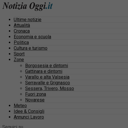
Ultime notizie
Attualità
Cronaca
Economia e scuola
Politica
Cultura e turismo
Sport
Zone
Borgosesia e dintorni
Gattinara e dintorni
Varallo e alta Valsesia
Serravalle e Grignasco
Sessera, Trivero, Mosso
Fuori zona
Novarese
Meteo
Idee & Consigli
Annunci Lavoro
Seguici su