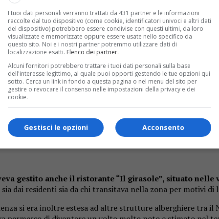
I tuoi dati personali verranno trattati da 431 partner e le informazioni
raccolte dal tuo dispositivo (come cookie, identificatori univoci e altri dati
del dispositivo) potrebbero essere condivise con questi ultimi, da loro
visualizzate e memorizzate oppure essere usate nello specifico da
questo sito. Noi e i nostri partner potremmo utilizzare dati di
localizzazione esatti.
Elenco dei partner
.
Alcuni fornitori potrebbero trattare i tuoi dati personali sulla base
tore della ristorazione molto conosciuto tra Cavallirio, 
dell'interesse legittimo, al quale puoi opporti gestendo le tue opzioni qui
sotto. Cerca un link in fondo a questa pagina o nel menu del sito per
o e Lorenzo, oltre ai fratelli e ai numerosi amici che negli anni 
gestire o revocare il consenso nelle impostazioni della privacy e dei
di Cavallirio.
cookie.
to soprattutto alla storica pizzeria “Il Chiodo”
, attività c
i, dove il titolare aveva saputo costruire un rapporto diretto 
Gestisci le opzioni
Acconsento
eva gestito anche il ristorante “Il girasole”, situato nell
a dai residenti sia da chi transitava nella zona per motivi di 
enza si era inoltre estesa ad altre strutture alberghiere tra il 
eva permesso di diventare un volto molto noto e stimato nel ter