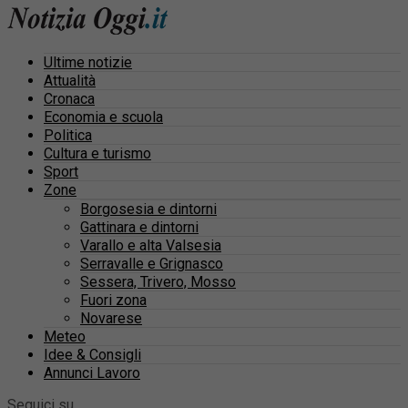
Ultime notizie
Attualità
Cronaca
Economia e scuola
Politica
Cultura e turismo
Sport
Zone
Borgosesia e dintorni
Gattinara e dintorni
Varallo e alta Valsesia
Serravalle e Grignasco
Sessera, Trivero, Mosso
Fuori zona
Novarese
Meteo
Idee & Consigli
Annunci Lavoro
Seguici su