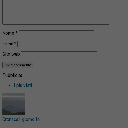
Nome
*
Email
*
Sito web
Pubblicità
I più visti
Cronaca
1 giorno fa