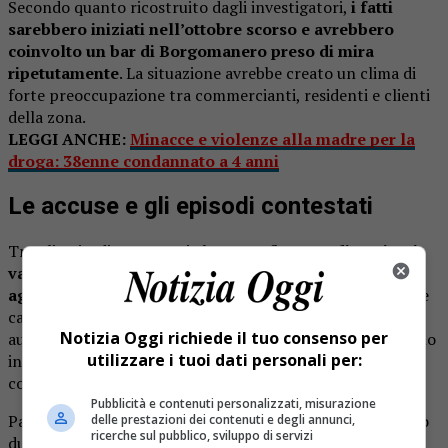
Secondo quanto ricostruito dagli investigatori,
i fatti
sarebbero iniziati nell’ottobre scorso e avrebbero
coinvolto un bar di Borgomanero preso di mira
ripetutamente
. La situazione avrebbe creato un clima di
forte preoccupazione tra commercianti, residenti e clienti
della zona.
LEGGI ANCHE:
Minacce e violenze alla madre per la
droga: 38enne condannato a 4 anni
Le accuse e gli episodi contestati
Tra gli episodi contestati al 29enne figurano
diversi atti
vandalici e comportamenti ritenuti particolarmente
aggressivi
. In più occasioni sarebbero stati lanciati sassi e
calcinacci contro il locale, provocando danni anche alle
Notizia Oggi richiede il tuo consenso per
auto parcheggiate nelle vicinanze. Gli investigatori parlano
utilizzare i tuoi dati personali per:
inoltre di aggressioni e minacce che avrebbero
compromesso la normale attività del bar.
Pubblicità e contenuti personalizzati, misurazione
Particolarmente grave, secondo gli inquirenti, un episodio
delle prestazioni dei contenuti e degli annunci,
ricerche sul pubblico, sviluppo di servizi
durante il quale l’uomo
avrebbe minacciato alcune