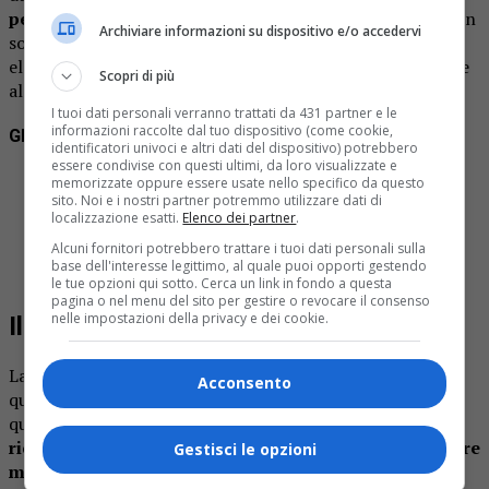
persone presenti nel locale brandendo un coltello
. Non
Archiviare informazioni su dispositivo e/o accedervi
solo: l’indagato avrebbe anche sabotato la centralina
elettrica pubblica della zona, lasciando temporaneamente
Scopri di più
al buio la via del centro cittadino.
I tuoi dati personali verranno trattati da 431 partner e le
informazioni raccolte dal tuo dispositivo (come cookie,
Gli episodi ricostruiti dagli investigatori
identificatori univoci e altri dati del dispositivo) potrebbero
essere condivise con questi ultimi, da loro visualizzate e
Lancio di sassi e calcinacci contro il bar
memorizzate oppure essere usate nello specifico da questo
sito. Noi e i nostri partner potremmo utilizzare dati di
Danni alle auto dei clienti
localizzazione esatti.
Elenco dei partner
.
Aggressione a un dipendente del locale
Alcuni fornitori potrebbero trattare i tuoi dati personali sulla
Minacce con un coltello ai presenti
base dell'interesse legittimo, al quale puoi opporti gestendo
Sabotaggio della centralina elettrica pubblica
le tue opzioni qui sotto. Cerca un link in fondo a questa
pagina o nel menu del sito per gestire o revocare il consenso
nelle impostazioni della privacy e dei cookie.
Il clima di paura nel quartiere
La vicenda avrebbe avuto pesanti ripercussioni sulla vita
Acconsento
quotidiana del quartiere. La titolare del bar, secondo
quanto emerso dalle indagini,
sarebbe stata costretta a
ricorrere a un servizio di vigilanza privata per garantire
Gestisci le opzioni
maggiore sicurezza a clienti e lavoratori
dell’attività