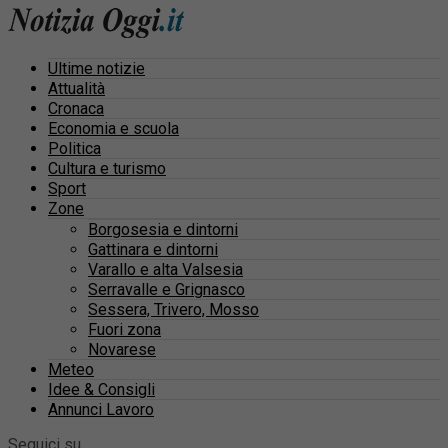
Ultime notizie
Attualità
Cronaca
Economia e scuola
Politica
Cultura e turismo
Sport
Zone
Borgosesia e dintorni
Gattinara e dintorni
Varallo e alta Valsesia
Serravalle e Grignasco
Sessera, Trivero, Mosso
Fuori zona
Novarese
Meteo
Idee & Consigli
Annunci Lavoro
Seguici su