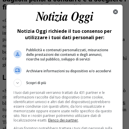
fiori: lasci ad altri la politica
«Claudio Baglioni deve pensare a fare il conduttore e a
scegliere i fiori per allestire il palco dell’Ariston e non si
Notizia Oggi richiede il tuo consenso per
improvvisi ministro. Il direttore artistico di Sanremo è
utilizzare i tuoi dati personali per:
pagato, per giunta profumatamente, per parlare di musica
non certo di politica». Lo afferma in una nota il
Pubblicità e contenuti personalizzati, misurazione
borgosesiano Paolo Tiramani, deputato della Lega e
delle prestazioni dei contenuti e degli annunci,
capogruppo nella commissione vigilanza Rai, che solo pochi
ricerche sul pubblico, sviluppo di servizi
giorni fa
aveva difeso il Tg2 dagli attacchi del Pd
.
Archiviare informazioni su dispositivo e/o accedervi
L’accusa di Baglioni
Scopri di più
«Siamo un po’ alla farsa – aveva detto Baglioni -. Non si può
I tuoi dati personali verranno trattati da 431 partner e le
risolvere il problema di milioni di persone in movimento
informazioni raccolte dal tuo dispositivo (come cookie,
identificatori univoci e altri dati del dispositivo) potrebbero
bloccando lo sbarco di 15 persone. O dicendo: due li prendi
essere condivise con questi ultimi, da loro visualizzate e
tu e cinque io… Credo che le misure che sono state messe in
memorizzate oppure essere usate nello specifico da questo
campo dal governo non siano all’altezza». Un’uscita che a
sito. Noi e i nostri partner potremmo utilizzare dati di
localizzazione esatti.
Elenco dei partner
.
Tiramani non è piaciuta per nulla: «Se questo governo è
all’altezza della situazione immigrazione non lo decide un
Alcuni fornitori potrebbero trattare i tuoi dati personali sulla