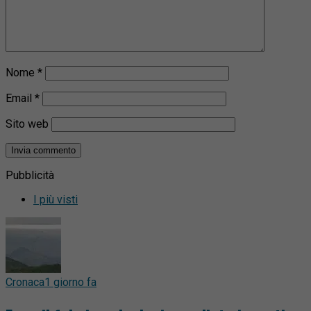
Nome
*
Email
*
Sito web
Pubblicità
I più visti
Cronaca
1 giorno fa