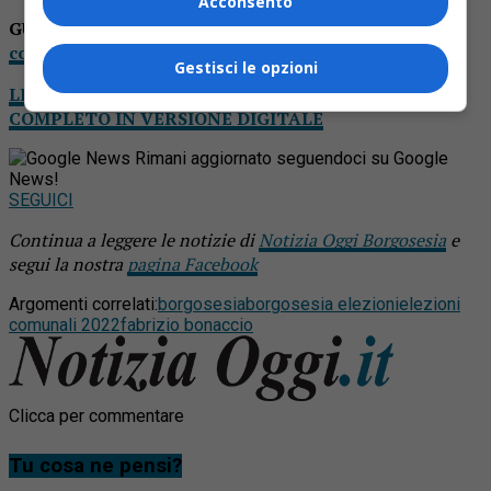
Acconsento
GUARDA ANCHE:
“Le nostre priorità: giovani e
commercio”. Intervista a Sara Costa
Gestisci le opzioni
LEGGI NOTIZIA OGGI DA CASA: IL TUO GIORNALE
COMPLETO IN VERSIONE DIGITALE
Rimani aggiornato seguendoci su Google
News!
SEGUICI
Continua a leggere le notizie di
Notizia Oggi Borgosesia
e
segui la nostra
pagina Facebook
Argomenti correlati:
borgosesia
borgosesia elezioni
elezioni
comunali 2022
fabrizio bonaccio
Clicca per commentare
Tu cosa ne pensi?