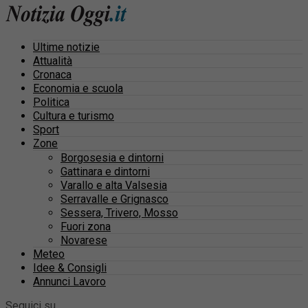
Ultime notizie
Attualità
Cronaca
Economia e scuola
Politica
Cultura e turismo
Sport
Zone
Borgosesia e dintorni
Gattinara e dintorni
Varallo e alta Valsesia
Serravalle e Grignasco
Sessera, Trivero, Mosso
Fuori zona
Novarese
Meteo
Idee & Consigli
Annunci Lavoro
Seguici su