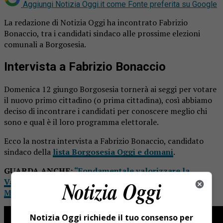
Aggiungi Notizia Oggi.it come
Fonte preferita su Google
La redazione di Notizia Oggi ha incontrato Fabrizio
Bonaccio, tra i candidati sindaco alle prossime elezioni
comunali a Borgosesia.
Intervista a Fabrizio Bonaccio
Domenica 12 giungo Borgosesia tornerà ai seggi per votare
il nuovo primo cittadino (o prima cittadina), così abbiamo
deciso di incontrare i candidati per conoscere meglio chi
sono e qual è il loro programma elettorale.
Ecco la nostra intervista a Fabrizio Bonaccio, candidato
sindaco della
lista Borgosesia Oggi e domani
.
GUARDA ANCHE:
“Fondamentale valorizzare la
Valsesia e la sua comunità”. Intervista a Claudia
Marchesini
Notizia Oggi richiede il tuo consenso per