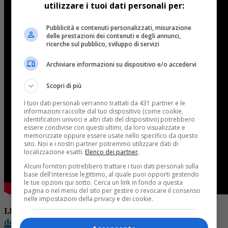
utilizzare i tuoi dati personali per:
Pubblicità e contenuti personalizzati, misurazione
delle prestazioni dei contenuti e degli annunci,
ricerche sul pubblico, sviluppo di servizi
Archiviare informazioni su dispositivo e/o accedervi
Scopri di più
I tuoi dati personali verranno trattati da 431 partner e le
informazioni raccolte dal tuo dispositivo (come cookie,
identificatori univoci e altri dati del dispositivo) potrebbero
essere condivise con questi ultimi, da loro visualizzate e
memorizzate oppure essere usate nello specifico da questo
sito. Noi e i nostri partner potremmo utilizzare dati di
localizzazione esatti.
Elenco dei partner
.
Alcuni fornitori potrebbero trattare i tuoi dati personali sulla
base dell'interesse legittimo, al quale puoi opporti gestendo
le tue opzioni qui sotto. Cerca un link in fondo a questa
pagina o nel menu del sito per gestire o revocare il consenso
nelle impostazioni della privacy e dei cookie.
LEGGI ANCHE:
“Riscendo in campo per porre fine al
declino di Borgosesia”. Intervista a Corrado Rotti