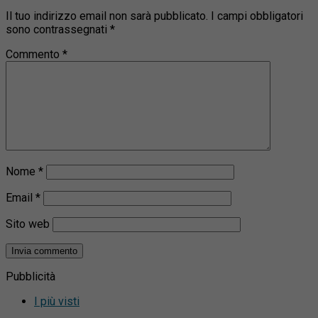
Il tuo indirizzo email non sarà pubblicato.
I campi obbligatori
sono contrassegnati
*
Commento
*
Nome
*
Email
*
Sito web
Pubblicità
I più visti