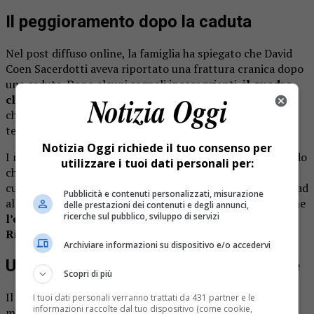
Il peggioramento dopo la caduta
Nel post diffuso online, la famiglia ha spiegato che David
Coen Sacerdotti aveva riportato una frattura cranica dopo
una caduta. Dopo alcuni segnali incoraggianti,
il quadro
clinico si è aggravato a causa di una grave infezione
che si è estesa nonostante le cure e i continui cambi di
terapia antibiotica.
Notizia Oggi richiede il tuo consenso per
I medici hanno parlato con chiarezza ai familiari, spiegando
utilizzare i tuoi dati personali per:
che la situazione è ormai estremamente compromessa. Le
cure sono ora orientate a garantire il massimo comfort e ad
Pubblicità e contenuti personalizzati, misurazione
alleviare ogni sofferenza. I figli hanno inoltre ricordato che
delle prestazioni dei contenuti e degli annunci,
ricerche sul pubblico, sviluppo di servizi
l’ex preside si trova ricoverato nel reparto di
Rianimazione del nosocomio biellese
.
Archiviare informazioni su dispositivo e/o accedervi
Una figura storica della scuola biellese
Scopri di più
Il nome di David Coen Sacerdotti è legato da decenni al
I tuoi dati personali verranno trattati da 431 partner e le
informazioni raccolte dal tuo dispositivo (come cookie,
mondo dell’istruzione del territorio.
La sua esperienza