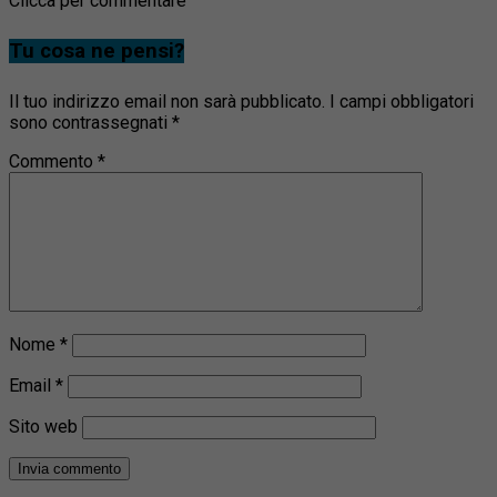
Clicca per commentare
Tu cosa ne pensi?
Il tuo indirizzo email non sarà pubblicato.
I campi obbligatori
sono contrassegnati
*
Commento
*
Nome
*
Email
*
Sito web