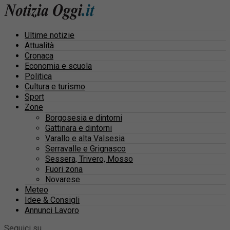
Ultime notizie
Attualità
Cronaca
Economia e scuola
Politica
Cultura e turismo
Sport
Zone
Borgosesia e dintorni
Gattinara e dintorni
Varallo e alta Valsesia
Serravalle e Grignasco
Sessera, Trivero, Mosso
Fuori zona
Novarese
Meteo
Idee & Consigli
Annunci Lavoro
Seguici su