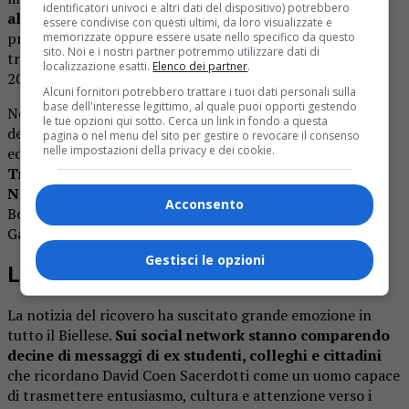
identificatori univoci e altri dati del dispositivo) potrebbero
all’istituto Avogadro ha attraversato diverse epoche
:
essere condivise con questi ultimi, da loro visualizzate e
prima come studente dal 1961 al 1966, poi come docente
memorizzate oppure essere usate nello specifico da questo
sito. Noi e i nostri partner potremmo utilizzare dati di
tra il 1985 e il 1999 e infine come dirigente scolastico dal
localizzazione esatti.
Elenco dei partner
.
2012 al 2014.
Alcuni fornitori potrebbero trattare i tuoi dati personali sulla
base dell'interesse legittimo, al quale puoi opporti gestendo
Nel corso della carriera ha lavorato anche in altre scuole
le tue opzioni qui sotto. Cerca un link in fondo a questa
del Biellese, distinguendosi per competenza e passione
pagina o nel menu del sito per gestire o revocare il consenso
nelle impostazioni della privacy e dei cookie.
educativa. È stato
dirigente dell’alberghiero Zegna di
Trivero negli anni a cavallo tra la fine degli anni
Novanta e i primi Duemila
, oltre a ricoprire incarichi al
Acconsento
Bona, all’Istituto del Cossatese e Valle Strona e all’Ic di
Gaglianico.
Gestisci le opzioni
L’affetto di studenti e colleghi
La notizia del ricovero ha suscitato grande emozione in
tutto il Biellese.
Sui social network stanno comparendo
decine di messaggi di ex studenti, colleghi e cittadini
che ricordano David Coen Sacerdotti come un uomo capace
di trasmettere entusiasmo, cultura e attenzione verso i