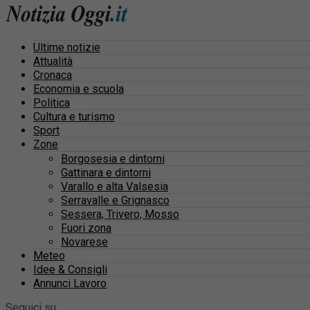
Ultime notizie
Attualità
Cronaca
Economia e scuola
Politica
Cultura e turismo
Sport
Zone
Borgosesia e dintorni
Gattinara e dintorni
Varallo e alta Valsesia
Serravalle e Grignasco
Sessera, Trivero, Mosso
Fuori zona
Novarese
Meteo
Idee & Consigli
Annunci Lavoro
Seguici su