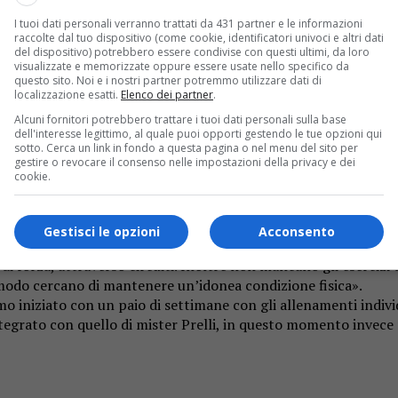
uterà la gara contro l’Arconatese.
I tuoi dati personali verranno trattati da 431 partner e le informazioni
raccolte dal tuo dispositivo (come cookie, identificatori univoci e altri dati
del dispositivo) potrebbero essere condivise con questi ultimi, da loro
visualizzate e memorizzate oppure essere usate nello specifico da
questo sito. Noi e i nostri partner potremmo utilizzare dati di
ranata avrebbero dovuto giocare il recupero della partita con
localizzazione esatti.
Elenco dei partner
.
blemi di positività al virus, ha chiesto e ottenuto un nuovo s
Alcuni fornitori potrebbero trattare i tuoi dati personali sulla base
e di grande incertezza, duro lavoro per i preparatori atletici 
dell'interesse legittimo, al quale puoi opporti gestendo le tue opzioni qui
sotto. Cerca un link in fondo a questa pagina o nel menu del sito per
gestire o revocare il consenso nelle impostazioni della privacy e dei
cookie.
i ragazzi di mantenere la condizione fisica. Pasquale Verolino, 
Gestisci le opzioni
Acconsento
dell’emergenza Covid e della conseguente interruzione del cam
i forza, attraverso circuiti. Inoltre non mancano gli esercizi di
modo cercano di mantenere un’idonea condizione fisica».
mo iniziato con un paio di settimane con gli allenamenti individ
integrato con quello di mister Prelli, in questo momento invece