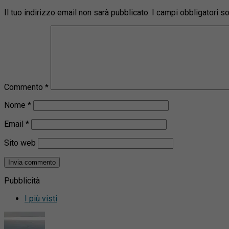
Il tuo indirizzo email non sarà pubblicato.
I campi obbligatori 
Commento
*
Nome
*
Email
*
Sito web
Pubblicità
I più visti