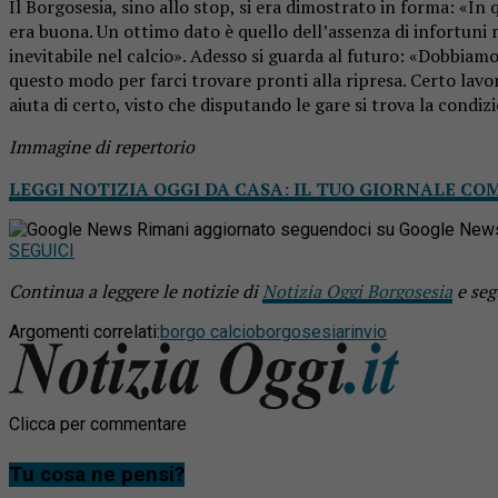
Il Borgosesia, sino allo stop, si era dimostrato in forma: «In
era buona. Un ottimo dato è quello dell’assenza di infortuni mu
inevitabile nel calcio». Adesso si guarda al futuro: «Dobbiam
questo modo per farci trovare pronti alla ripresa. Certo lavor
aiuta di certo, visto che disputando le gare si trova la condiz
Immagine di repertorio
LEGGI NOTIZIA OGGI DA CASA: IL TUO GIORNALE CO
Rimani aggiornato seguendoci su Google New
SEGUICI
Continua a leggere le notizie di
Notizia Oggi Borgosesia
e seg
Argomenti correlati:
borgo calcio
borgosesia
rinvio
Clicca per commentare
Tu cosa ne pensi?