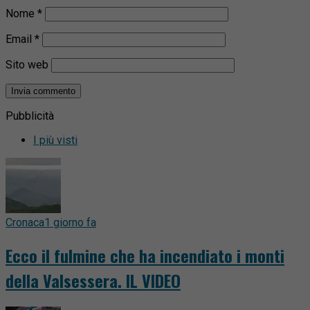
Nome
*
Email
*
Sito web
Pubblicità
I più visti
Cronaca
1 giorno fa
Ecco il fulmine che ha incendiato i monti
della Valsessera. IL VIDEO