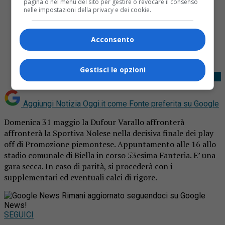
pagina o nel menu del sito per gestire o revocare il consenso
nelle impostazioni della privacy e dei cookie.
Share
Acconsento
Tweet
Gestisci le opzioni
Aggiungi Notizia Oggi.it come
Fonte preferita su Google
Domenica 31 maggio la Dufour Varallo affronterà
affronterà la Sportiva Nolese nella decisiva finale dei play
off di Promozione piemontese. Appuntamento alle 16 allo
stadio comunale di Biella in corso 53esima Fanteria. E’ una
gara secca. In caso di parità, si procederà con i
supplementari ed eventuali calci di rigore.
Rimani aggiornato seguendoci su Google
News!
SEGUICI