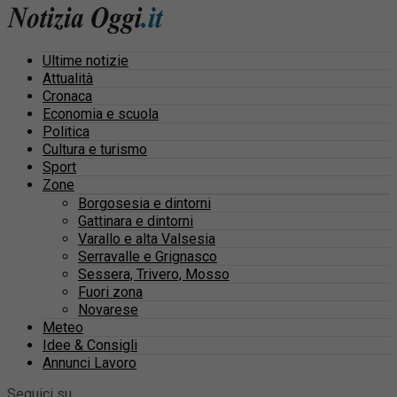
Ultime notizie
Attualità
Cronaca
Economia e scuola
Politica
Cultura e turismo
Sport
Zone
Borgosesia e dintorni
Gattinara e dintorni
Varallo e alta Valsesia
Serravalle e Grignasco
Sessera, Trivero, Mosso
Fuori zona
Novarese
Meteo
Idee & Consigli
Annunci Lavoro
Seguici su