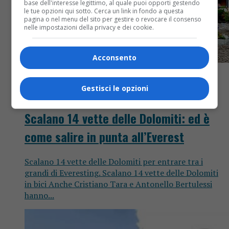
base dell'interesse legittimo, al quale puoi opporti gestendo
le tue opzioni qui sotto. Cerca un link in fondo a questa
pagina o nel menu del sito per gestire o revocare il consenso
nelle impostazioni della privacy e dei cookie.
Acconsento
Gestisci le opzioni
Attualità
6 anni fa
Scalano 14 vette delle Dolomiti: ed è
come salire in punta all’Everest
Scalano 14 vette delle Dolomiti per entrare tra i
grandi di Everesting. Scalano 14 vette delle Dolomiti
in bici Anche Cristiano Tara e Antonello Bertulessi
hanno...