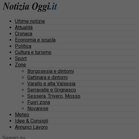
Ultime notizie
Attualità
Cronaca
Economia e scuola
Politica
Cultura e turismo
Sport
Zone
Borgosesia e dintorni
Gattinara e dintorni
Varallo e alta Valsesia
Serravalle e Grignasco
Sessera, Trivero, Mosso
Fuori zona
Novarese
Meteo
Idee & Consigli
Annunci Lavoro
Seguici su