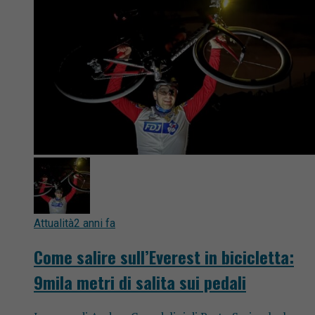
Attualità
2 anni fa
Come salire sull’Everest in bicicletta:
9mila metri di salita sui pedali