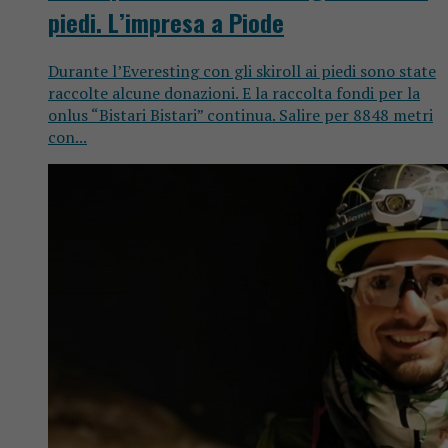
piedi. L’impresa a Piode
Durante l’Everesting con gli skiroll ai piedi sono state
raccolte alcune donazioni. E la raccolta fondi per la
onlus “Bistari Bistari” continua. Salire per 8848 metri
con...