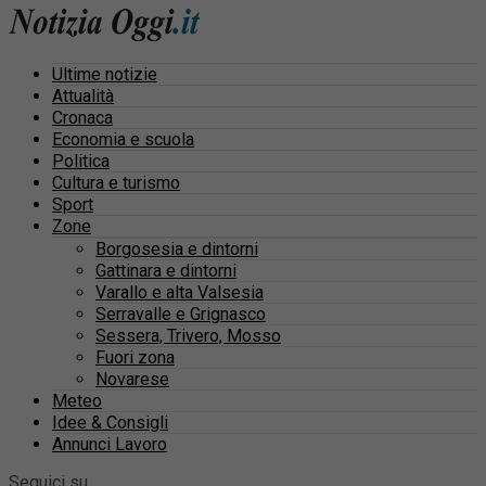
Ultime notizie
Attualità
Cronaca
Economia e scuola
Politica
Cultura e turismo
Sport
Zone
Borgosesia e dintorni
Gattinara e dintorni
Varallo e alta Valsesia
Serravalle e Grignasco
Sessera, Trivero, Mosso
Fuori zona
Novarese
Meteo
Idee & Consigli
Annunci Lavoro
Seguici su