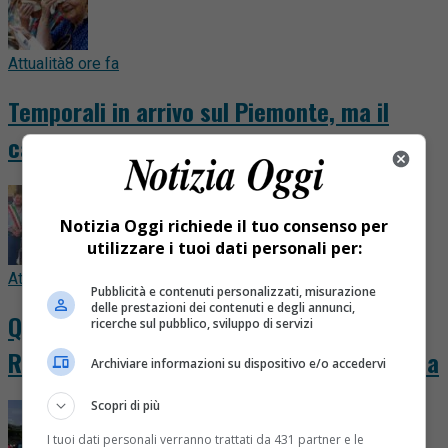
Attualità
8 ore fa
Temporali in arrivo sul Piemonte, ma il
caldo non molla: afa oltre Ferragosto
Notizia Oggi richiede il tuo consenso per
utilizzare i tuoi dati personali per:
Attualità
8 ore fa
Pubblicità e contenuti personalizzati, misurazione
delle prestazioni dei contenuti e degli annunci,
Quarona festeggia i cento anni di Piera
ricerche sul pubblico, sviluppo di servizi
Rosa Taddia, un secolo di sorrisi e memoria
Archiviare informazioni su dispositivo e/o accedervi
Scopri di più
I tuoi dati personali verranno trattati da 431 partner e le