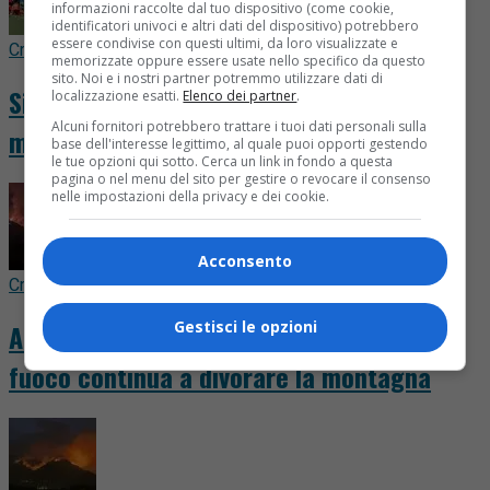
informazioni raccolte dal tuo dispositivo (come cookie,
identificatori univoci e altri dati del dispositivo) potrebbero
essere condivise con questi ultimi, da loro visualizzate e
Cronaca
10 ore fa
memorizzate oppure essere usate nello specifico da questo
sito. Noi e i nostri partner potremmo utilizzare dati di
Si accascia durante una partita di calcio,
localizzazione esatti.
Elenco dei partner
.
Alcuni fornitori potrebbero trattare i tuoi dati personali sulla
muore a 35 anni davanti agli amici
base dell'interesse legittimo, al quale puoi opporti gestendo
le tue opzioni qui sotto. Cerca un link in fondo a questa
pagina o nel menu del sito per gestire o revocare il consenso
nelle impostazioni della privacy e dei cookie.
Acconsento
Cronaca
10 ore fa
Gestisci le opzioni
Altra notte da incubo per la Valsessera: il
fuoco continua a divorare la montagna