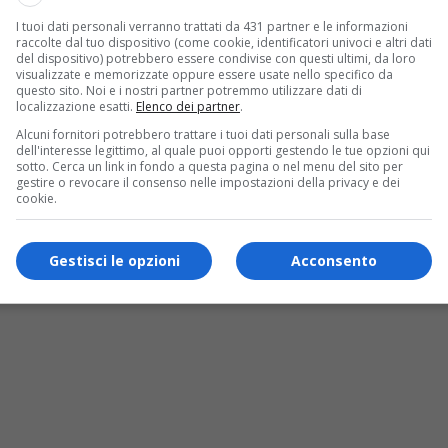
I tuoi dati personali verranno trattati da 431 partner e le informazioni
raccolte dal tuo dispositivo (come cookie, identificatori univoci e altri dati
del dispositivo) potrebbero essere condivise con questi ultimi, da loro
visualizzate e memorizzate oppure essere usate nello specifico da
questo sito. Noi e i nostri partner potremmo utilizzare dati di
investe ancora: arrestato 73enne
localizzazione esatti.
Elenco dei partner
.
Alcuni fornitori potrebbero trattare i tuoi dati personali sulla base
dell'interesse legittimo, al quale puoi opporti gestendo le tue opzioni qui
sotto. Cerca un link in fondo a questa pagina o nel menu del sito per
gestire o revocare il consenso nelle impostazioni della privacy e dei
cookie.
Gestisci le opzioni
Acconsento
ra: le fiamme potrebbero arrivare fino al Sess