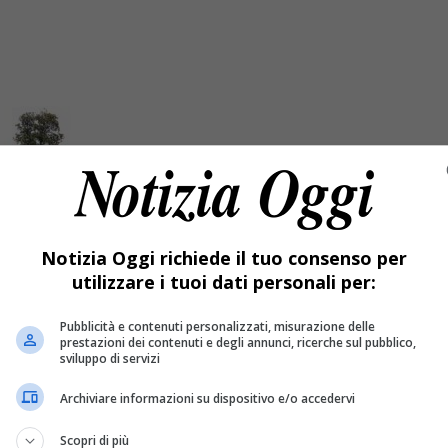
mmalata: intervengono gli agronomi
Notizia Oggi richiede il tuo consenso per
utilizzare i tuoi dati personali per:
ieggiare le radici e iniettare dei “ricostituenti"
Pubblicità e contenuti personalizzati, misurazione delle
prestazioni dei contenuti e degli annunci, ricerche sul pubblico,
sviluppo di servizi
Archiviare informazioni su dispositivo e/o accedervi
Scopri di più