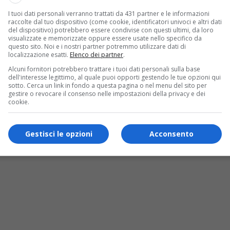
I tuoi dati personali verranno trattati da 431 partner e le informazioni
raccolte dal tuo dispositivo (come cookie, identificatori univoci e altri dati
del dispositivo) potrebbero essere condivise con questi ultimi, da loro
visualizzate e memorizzate oppure essere usate nello specifico da
questo sito. Noi e i nostri partner potremmo utilizzare dati di
o non molla: afa oltre Ferragosto
localizzazione esatti.
Elenco dei partner
.
Alcuni fornitori potrebbero trattare i tuoi dati personali sulla base
dell'interesse legittimo, al quale puoi opporti gestendo le tue opzioni qui
sotto. Cerca un link in fondo a questa pagina o nel menu del sito per
gestire o revocare il consenso nelle impostazioni della privacy e dei
cookie.
Gestisci le opzioni
Acconsento
 Taddia, un secolo di sorrisi e memoria