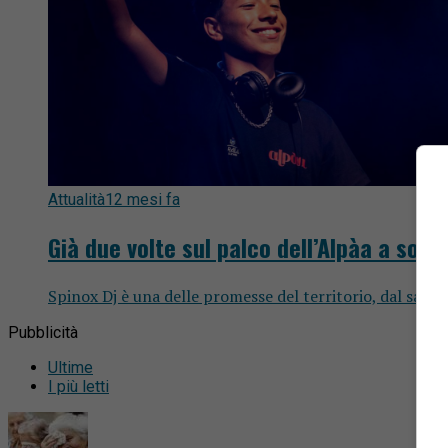
Attualità
12 mesi fa
Già due volte sul palco dell’Alpàa a soli 
Spinox Dj è una delle promesse del territorio, dal salott
Pubblicità
Ultime
I più letti