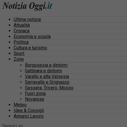
Ultime notizie
Attualità
Cronaca
Economia e scuola
Politica
Cultura e turismo
Sport
Zone
Borgosesia e dintorni
Gattinara e dintorni
Varallo e alta Valsesia
Serravalle e Grignasco
Sessera, Trivero, Mosso
Fuori zona
Novarese
Meteo
Idee & Consigli
Annunci Lavoro
Seguici su